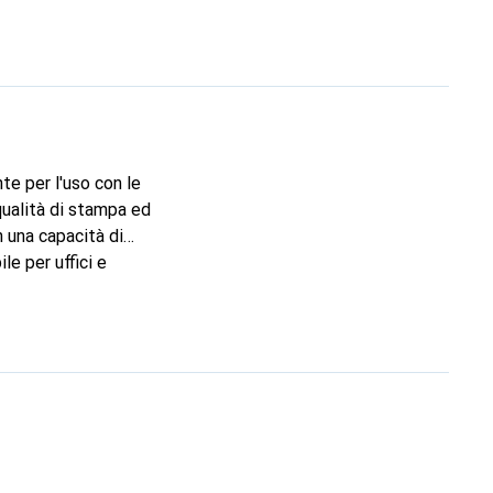
te per l'uso con le
qualità di stampa ed
n una capacità di
le per uffici e
on diversi modelli
i toner originali
ti di stampa.