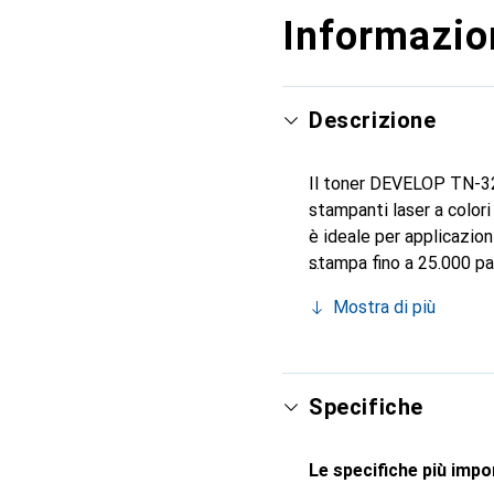
Informazion
Descrizione
Il toner DEVELOP TN-321
stampanti laser a color
è ideale per applicazion
stampa fino a 25.000 pag
ambienti di lavoro che 
Mostra di più
della serie Ineo, renden
garantisce non solo pres
Specifiche
Le specifiche più impor