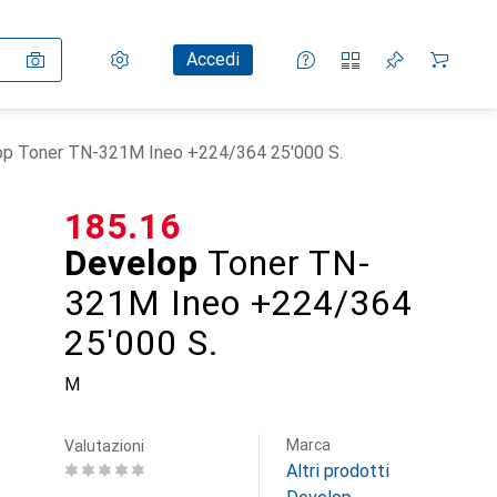
Impostazioni
Conto cliente
Liste di confronto
Liste dei desideri
Carrello
Accedi
op Toner TN-321M Ineo +224/364 25'000 S.
CHF
185.16
Develop
Toner TN-
321M Ineo +224/364
25'000 S.
M
Marca
Valutazioni
Altri prodotti