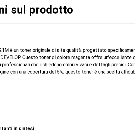
i sul prodotto
M è un toner originale di alta qualità, progettato specificamen
i DEVELOP. Questo toner di colore magenta offre un'eccellente 
i professionali che richiedono colori vivaci e dettagli precisi. Co
ine con una copertura del 5%, questo toner è una scelta affidabi
devono gestire alti volumi di stampa. Il TN-321M è compatibile c
dolo una soluzione flessibile per varie esigenze di stampa. L'uso d
tazioni ottimali della stampante, ma anche la durata dei risulta
tanti in sintesi