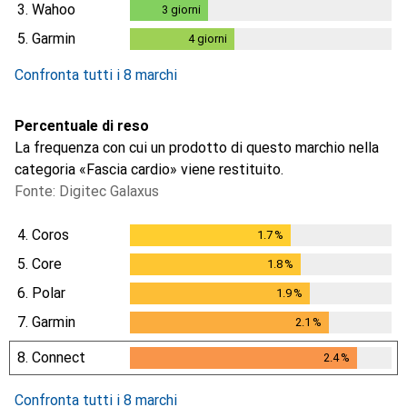
3.
Wahoo
3
giorni
3
giorni
5.
Garmin
4
giorni
4
giorni
Confronta tutti i 8 marchi
Percentuale di reso
La frequenza con cui un prodotto di questo marchio nella
categoria «Fascia cardio» viene restituito.
Fonte: Digitec Galaxus
4.
Coros
1.7
%
1.7
%
5.
Core
1.8
%
1.8
%
6.
Polar
1.9
%
1.9
%
7.
Garmin
2.1
%
2.1
%
8.
Connect
2.4
%
2.4
%
Confronta tutti i 8 marchi