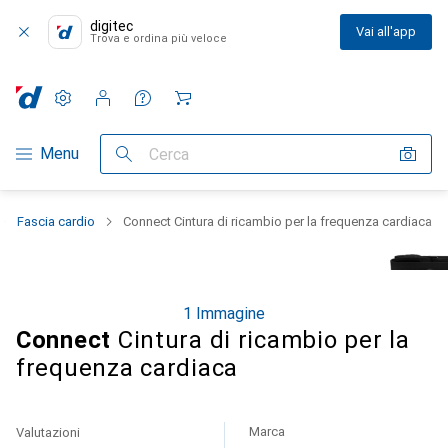
digitec
Vai all'app
Trova e ordina più veloce
Impostazioni
Conto cliente
Liste di confronto
Liste dei desideri
Carrello
Categoria Navigazione
Menu
Cerca
Fascia cardio
Connect Cintura di ricambio per la frequenza cardiaca
1 Immagine
Connect
Cintura di ricambio per la
frequenza cardiaca
Marca
Valutazioni