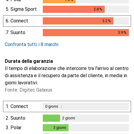
5.
Sigma Sport
2.8
%
2.8
%
6.
Connect
3.2
%
3.2
%
7.
Suunto
3.9
%
3.9
%
Confronta tutti i 8 marchi
Durata della garanzia
Il tempo di elaborazione che intercorre tra l'arrivo al centro
di assistenza e il recupero da parte del cliente, in media in
giorni lavorativi.
Fonte: Digitec Galaxus
1.
Connect
i
0
giorni
2.
Suunto
2
giorni
2
giorni
3.
Polar
3
giorni
3
giorni