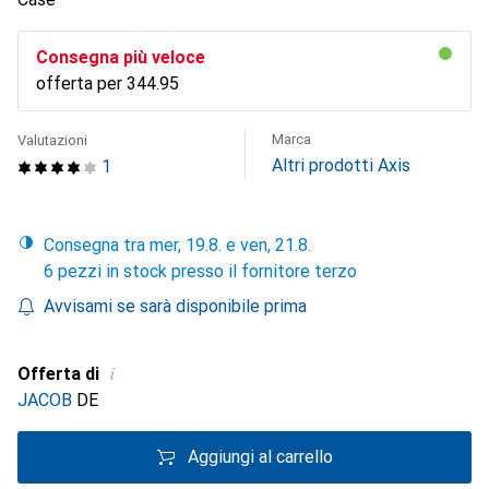
Consegna più veloce
offerta per
CHF
344.95
Marca
Valutazioni
Altri prodotti Axis
1
Consegna tra mer, 19.8. e ven, 21.8.
6 pezzi in stock presso il fornitore terzo
Avvisami se sarà disponibile prima
i
Offerta di
JACOB
DE
Aggiungi al carrello