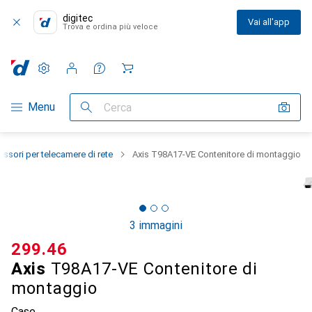
digitec
Vai all'app
Trova e ordina più veloce
Impostazioni
Conto cliente
Liste di confronto
Liste dei desideri
Carrello
Categoria Navigazione
Menu
Cerca
ssori per telecamere di rete
Axis T98A17-VE Contenitore di montaggio
3 immagini
CHF
299.46
Axis
T98A17-VE Contenitore di
montaggio
Case