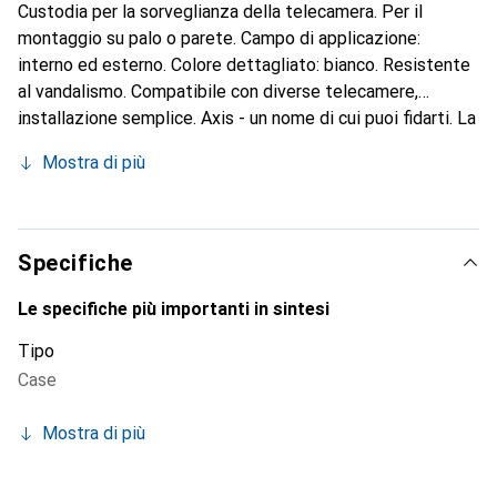
Custodia per la sorveglianza della telecamera. Per il
montaggio su palo o parete. Campo di applicazione:
interno ed esterno. Colore dettagliato: bianco. Resistente
al vandalismo. Compatibile con diverse telecamere,
installazione semplice. Axis - un nome di cui puoi fidarti. La
prima telecamera di rete al mondo è stata inventata da
Mostra di più
Axis nel 1996. L'azienda continua a essere un pioniere nel
campo della videosorveglianza. Axis Communications è
stata fondata nel 1984 e oggi l'azienda svedese è
presente in tutto il mondo con proprie filiali. Anche i
Specifiche
prodotti di videosorveglianza di rete di Axis sono ovunque:
negli spazi pubblici, nel commercio al dettaglio, negli
Le specifiche più importanti in sintesi
aeroporti, nei treni e sulle autostrade, nelle università,
Tipo
nelle carceri, nei casinò e nelle filiali bancarie. L'intera
Case
catena del valore di Axis, dalla ricerca e sviluppo alla
produzione fino al riciclaggio, è caratterizzata dall'impegno
Mostra di più
per la qualità dell'azienda.