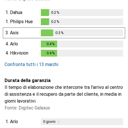
1.
Dahua
0.2
%
0.2
%
1.
Philips Hue
0.2
%
0.2
%
3.
Axis
0.3
%
0.3
%
4.
Arlo
0.4
%
0.4
%
4.
Hikvision
0.4
%
0.4
%
Confronta tutti i 13 marchi
Durata della garanzia
Il tempo di elaborazione che intercorre tra l'arrivo al centro
di assistenza e il recupero da parte del cliente, in media in
giorni lavorativi.
Fonte: Digitec Galaxus
1.
Arlo
i
0
giorni