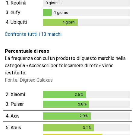
1.
Reolink
i
0
giorni
3.
eufy
1
giorno
1
giorno
4.
Ubiquiti
4
giorni
4
giorni
i
Dati non sufficienti
Confronta tutti i 13 marchi
Percentuale di reso
La frequenza con cui un prodotto di questo marchio nella
categoria «Accessori per telecamere di rete» viene
restituito.
Fonte: Digitec Galaxus
2.
Xiaomi
2.6
%
2.6
%
3.
Pulsar
2.8
%
2.8
%
4.
Axis
2.9
%
2.9
%
5.
Abus
3.1
%
3.1
%