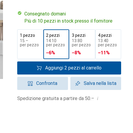
Consegnato domani
Più di 10 pezzi in stock presso il fornitore
1 pezzo
2 pezzi
3 pezzi
4 pezzi
CHF
15.–
CHF
14.10
CHF
13.80
CHF
13.40
per pezzo
per pezzo
per pezzo
per pezzo
−
6
%
−
8
%
−
11
%
Aggiungi 2 pezzi al carrello
Confronta
Salva nella lista
i
Spedizione gratuita a partire da 50.–