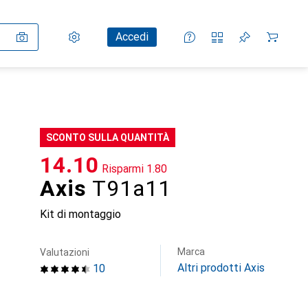
Impostazioni
Conto cliente
Liste di confronto
Liste dei desideri
Carrello
Accedi
SCONTO SULLA QUANTITÀ
CHF
14.10
Risparmi
CHF
1.80
Axis
T91a11
Kit di montaggio
Marca
Valutazioni
Altri prodotti Axis
10