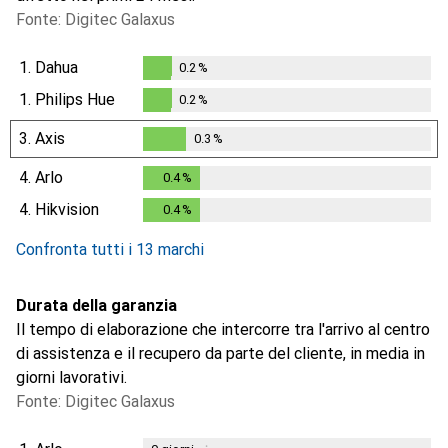
Fonte: Digitec Galaxus
1.
Dahua
0.2
%
0.2
%
1.
Philips Hue
0.2
%
0.2
%
3.
Axis
0.3
%
0.3
%
4.
Arlo
0.4
%
0.4
%
4.
Hikvision
0.4
%
0.4
%
Confronta tutti i 13 marchi
Durata della garanzia
Il tempo di elaborazione che intercorre tra l'arrivo al centro
di assistenza e il recupero da parte del cliente, in media in
giorni lavorativi.
Fonte: Digitec Galaxus