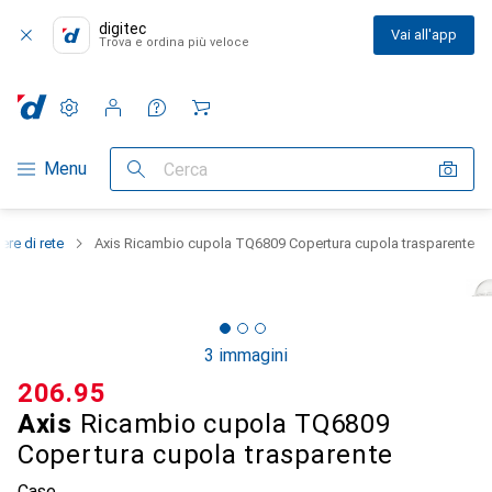
digitec
Vai all'app
Trova e ordina più veloce
Impostazioni
Conto cliente
Liste di confronto
Liste dei desideri
Carrello
Categoria Navigazione
Menu
Cerca
re di rete
Axis Ricambio cupola TQ6809 Copertura cupola trasparente
3 immagini
CHF
206.95
Axis
Ricambio cupola TQ6809
Copertura cupola trasparente
Case