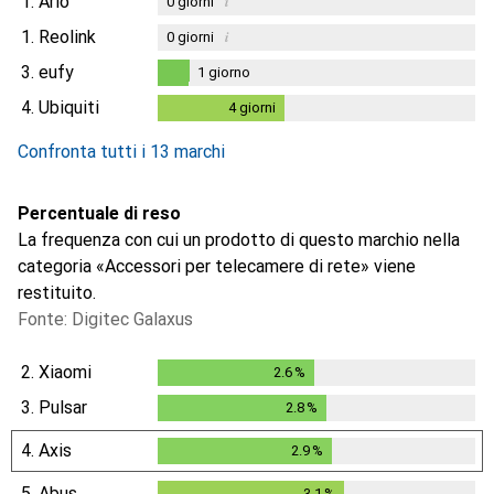
1.
Arlo
i
0
giorni
1.
Reolink
i
0
giorni
3.
eufy
1
giorno
1
giorno
4.
Ubiquiti
4
giorni
4
giorni
i
Dati non sufficienti
Confronta tutti i 13 marchi
Percentuale di reso
La frequenza con cui un prodotto di questo marchio nella
categoria «Accessori per telecamere di rete» viene
restituito.
Fonte: Digitec Galaxus
2.
Xiaomi
2.6
%
2.6
%
3.
Pulsar
2.8
%
2.8
%
4.
Axis
2.9
%
2.9
%
5.
Abus
3.1
%
3.1
%