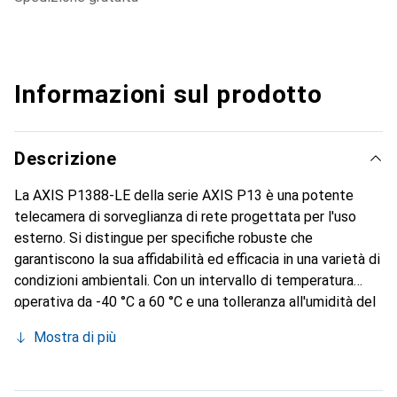
Informazioni sul prodotto
Descrizione
La AXIS P1388-LE della serie AXIS P13 è una potente
telecamera di sorveglianza di rete progettata per l'uso
esterno. Si distingue per specifiche robuste che
garantiscono la sua affidabilità ed efficacia in una varietà di
condizioni ambientali. Con un intervallo di temperatura
operativa da -40 °C a 60 °C e una tolleranza all'umidità del
10 al 100 % RH, è progettata per condizioni
Mostra di più
meteorologiche estreme. La telecamera offre
un'eccellente qualità dell'immagine con una risoluzione di
3840 x 2160 pixel, supportata da tecnologie come