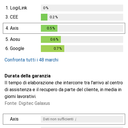
1.
LogiLink
0
%
3.
CEE
0.2
%
0.2
%
4.
Axis
0.5
%
0.5
%
5.
Aosu
0.6
%
0.6
%
6.
Google
0.7
%
0.7
%
Confronta tutti i 48 marchi
Durata della garanzia
Il tempo di elaborazione che intercorre tra l'arrivo al centro
di assistenza e il recupero da parte del cliente, in media in
giorni lavorativi.
Fonte: Digitec Galaxus
i
Axis
Dati non sufficienti