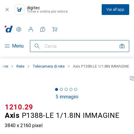
digitec
Vai all'app
Trova e ordina più veloce
Impostazioni
Conto cliente
Liste di confronto
Liste dei desideri
Carrello
Categoria Navigazione
Menu
Cerca
gorie
Rete
Telecamera di rete
Axis P1388-LE 1/1.8IN IMMAGINE
5 immagini
CHF
1210.29
Axis
P1388-LE 1/1.8IN IMMAGINE
3840 x 2160 pixel