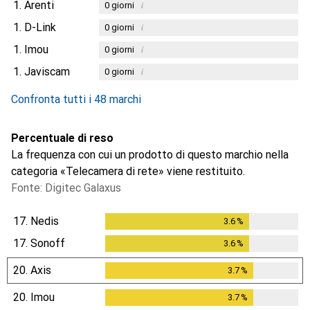
1.
Arenti
i
0
giorni
1.
D-Link
i
0
giorni
1.
Imou
i
0
giorni
1.
Javiscam
i
0
giorni
Confronta tutti i 48 marchi
Percentuale di reso
La frequenza con cui un prodotto di questo marchio nella
categoria «Telecamera di rete» viene restituito.
Fonte: Digitec Galaxus
17.
Nedis
3.6
%
3.6
%
17.
Sonoff
3.6
%
3.6
%
20.
Axis
3.7
%
3.7
%
20.
Imou
3.7
%
3.7
%