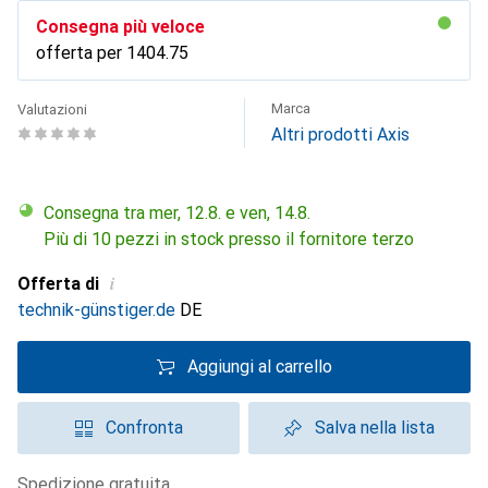
Consegna più veloce
offerta per
CHF
1404.75
Marca
Valutazioni
Altri prodotti Axis
Consegna tra mer, 12.8. e ven, 14.8.
Più di 10 pezzi in stock presso il fornitore terzo
i
Offerta di
technik-günstiger.de
DE
Aggiungi al carrello
Confronta
Salva nella lista
spedizione gratuita