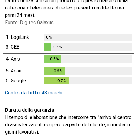
La frequenza con cui un prodotto di questo marchio nella
categoria «Telecamera di rete» presenta un difetto nei
primi 24 mesi.
Fonte: Digitec Galaxus
1.
LogiLink
0
%
3.
CEE
0.2
%
0.2
%
4.
Axis
0.5
%
0.5
%
5.
Aosu
0.6
%
0.6
%
6.
Google
0.7
%
0.7
%
Confronta tutti i 48 marchi
Durata della garanzia
Il tempo di elaborazione che intercorre tra l'arrivo al centro
di assistenza e il recupero da parte del cliente, in media in
giorni lavorativi.