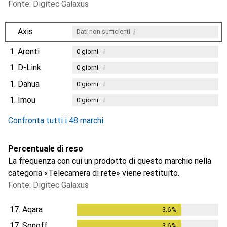
Fonte: Digitec Galaxus
i
Axis
Dati non sufficienti
1.
Arenti
i
0
giorni
1.
D-Link
i
0
giorni
1.
Dahua
i
0
giorni
1.
Imou
i
0
giorni
Confronta tutti i 48 marchi
Percentuale di reso
La frequenza con cui un prodotto di questo marchio nella
categoria «Telecamera di rete» viene restituito.
Fonte: Digitec Galaxus
17.
Aqara
3.6
%
3.6
%
17.
Sonoff
3.6
%
3.6
%