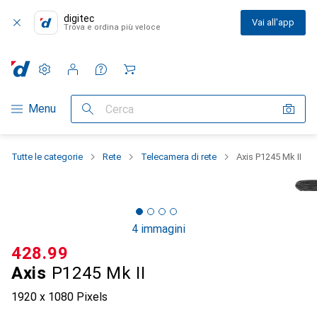
digitec
Vai all'app
Trova e ordina più veloce
Impostazioni
Conto cliente
Liste di confronto
Liste dei desideri
Carrello
Categoria Navigazione
Menu
Cerca
Tutte le categorie
Rete
Telecamera di rete
Axis P1245 Mk II
4 immagini
CHF
428.99
Axis
P1245 Mk II
1920 x 1080 Pixels