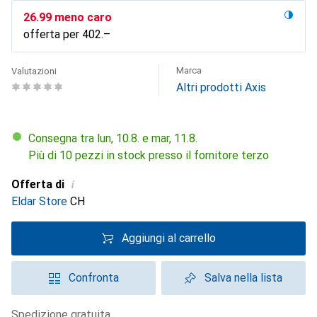
CHF
26.99
meno caro
offerta per
CHF
402.–
Marca
Valutazioni
Altri prodotti Axis
Consegna tra lun, 10.8. e mar, 11.8.
Più di 10 pezzi in stock presso il fornitore terzo
i
Offerta di
Eldar Store
CH
Aggiungi al carrello
Confronta
Salva nella lista
spedizione gratuita