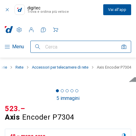
digitec
Vai all'app
Trova e ordina più veloce
Impostazioni
Conto cliente
Liste di confronto
Liste dei desideri
Carrello
Categoria Navigazione
Menu
Cerca
gorie
Rete
Accessori per telecamere di rete
Axis Encoder P7304
5 immagini
CHF
523.–
Axis
Encoder P7304