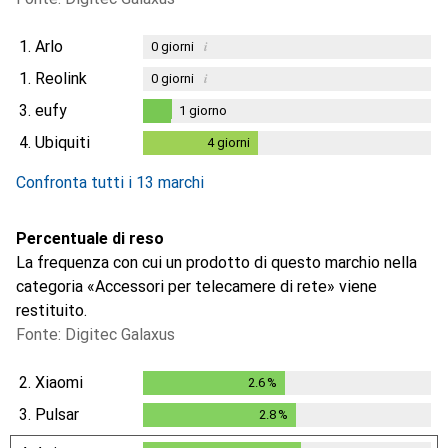
1.
Arlo
i
0
giorni
1.
Reolink
i
0
giorni
3.
eufy
1
giorno
1
giorno
4.
Ubiquiti
4
giorni
4
giorni
i
Dati non sufficienti
Confronta tutti i 13 marchi
Percentuale di reso
La frequenza con cui un prodotto di questo marchio nella
categoria «Accessori per telecamere di rete» viene
restituito.
Fonte: Digitec Galaxus
2.
Xiaomi
2.6
%
2.6
%
3.
Pulsar
2.8
%
2.8
%