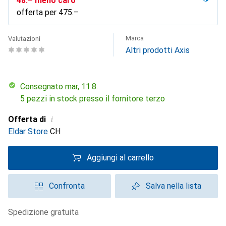
CHF
48.–
meno caro
offerta per
CHF
475.–
Marca
Valutazioni
Altri prodotti Axis
Consegnato mar, 11.8.
5 pezzi in stock presso il fornitore terzo
i
Offerta di
Eldar Store
CH
Aggiungi al carrello
Confronta
Salva nella lista
spedizione gratuita