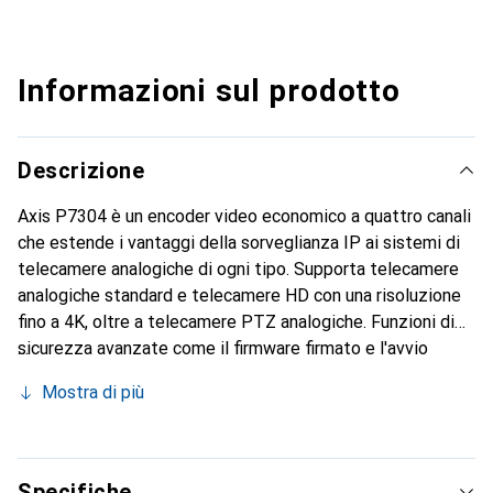
Informazioni sul prodotto
Descrizione
Axis P7304 è un encoder video economico a quattro canali
che estende i vantaggi della sorveglianza IP ai sistemi di
telecamere analogiche di ogni tipo. Supporta telecamere
analogiche standard e telecamere HD con una risoluzione
fino a 4K, oltre a telecamere PTZ analogiche. Funzioni di
sicurezza avanzate come il firmware firmato e l'avvio
sicuro garantiscono l'integrità e l'autenticità del firmware
Mostra di più
dell'encoder. Inoltre, Zipstream, con supporto per la
compressione video H.264/H.265, riduce notevolmente il
fabbisogno di larghezza di banda e spazio di archiviazione.
L'encoder offre audio bidirezionale, porte I/O e uno slot
Specifiche