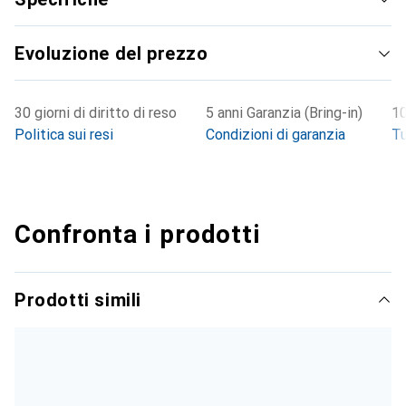
per schede di memoria per l'archiviazione edge. Sono
incluse anche funzioni di analisi intelligente come il
Evoluzione del prezzo
rilevamento del movimento, la registrazione audio e
l'allerta di manomissione.
30 giorni di diritto di reso
5 anni Garanzia (Bring-in)
10
Politica sui resi
Condizioni di garanzia
Tu
Confronta i prodotti
Prodotti simili