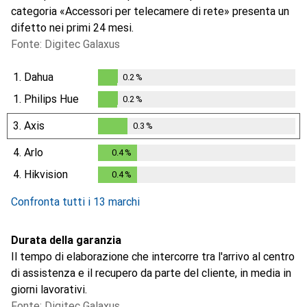
categoria «Accessori per telecamere di rete» presenta un
difetto nei primi 24 mesi.
Fonte: Digitec Galaxus
1.
Dahua
0.2
%
0.2
%
1.
Philips Hue
0.2
%
0.2
%
3.
Axis
0.3
%
0.3
%
4.
Arlo
0.4
%
0.4
%
4.
Hikvision
0.4
%
0.4
%
Confronta tutti i 13 marchi
Durata della garanzia
Il tempo di elaborazione che intercorre tra l'arrivo al centro
di assistenza e il recupero da parte del cliente, in media in
giorni lavorativi.
Fonte: Digitec Galaxus