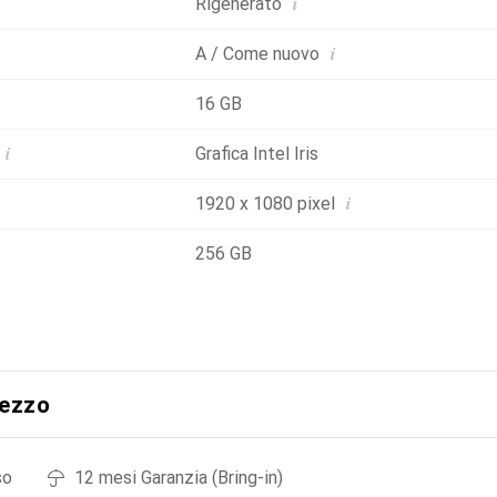
i
Rigenerato
i
A / Come nuovo
16 GB
i
Grafica Intel Iris
i
1920 x 1080 pixel
256 GB
rezzo
so
12 mesi Garanzia (Bring-in)