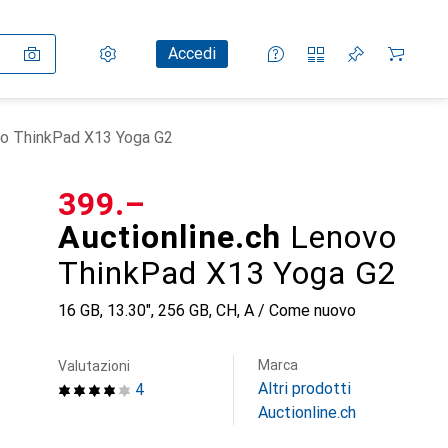
Impostazioni
Conto cliente
Liste di confronto
Liste dei desideri
Carrello
Accedi
vo ThinkPad X13 Yoga G2
CHF
399.–
Auctionline.ch
Lenovo
ThinkPad X13 Yoga G2
16 GB, 13.30", 256 GB, CH, A / Come nuovo
Marca
Valutazioni
Altri prodotti
4
Auctionline.ch