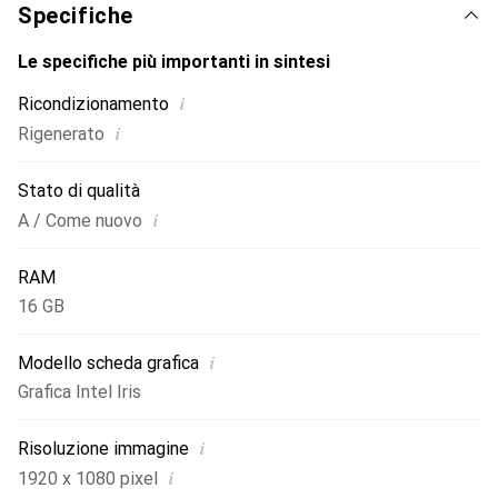
sufficiente per documenti e programmi, mentre le opzioni
Specifiche
di connessione wireless come Wi-Fi e Bluetooth
consentono un utilizzo flessibile. L'HP EliteBook x360
Le specifiche più importanti in sintesi
1040 G7 è quindi il compagno ideale per chi è sempre in
i
Ricondizionamento
movimento e cerca prestazioni e mobilità.
i
Rigenerato
Stato di qualità
i
A / Come nuovo
RAM
16 GB
i
Modello scheda grafica
Grafica Intel Iris
i
Risoluzione immagine
i
1920 x 1080 pixel