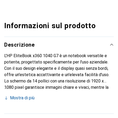
Informazioni sul prodotto
Descrizione
L'HP EliteBook x360 1040 G7 è un notebook versatile e
potente, progettato specificamente per l'uso aziendale.
Con il suo design elegante e il display quasi senza bordi,
offre un'estetica accattivante e un'elevata facilità d'uso.
Lo schermo da 14 pollici con una risoluzione di 1920 x
1080 pixel garantisce immagini chiare e vivaci, mentre la
funzionalità touchscreen facilita l'interazione. Dotato di un
Mostra di più
processore Intel Core i5-10210U e 16 GB di RAM, questo
dispositivo assicura prestazioni fluide per tutte le
applicazioni aziendali. Il SSD da 512 GB offre spazio