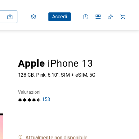
Impostazioni
Conto cliente
Liste di confronto
Liste dei desideri
Carrello
Accedi
Apple
iPhone 13
128 GB, Pink, 6.10", SIM + eSIM, 5G
Valutazioni
153
Attualmente non disponibile