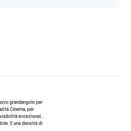
nuovo grandangolo per
alità Cinema, per
isibilità eccezionale
bile. E una densità di
pinge al massimo la