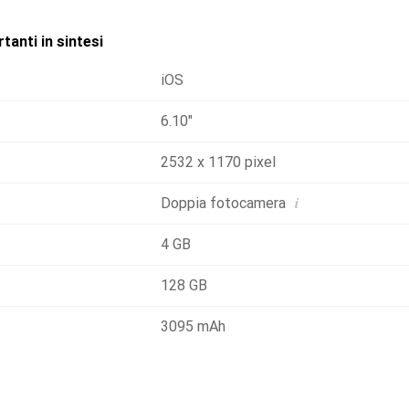
tanti in sintesi
iOS
6.10"
2532 x 1170 pixel
i
Doppia fotocamera
4 GB
128 GB
3095 mAh