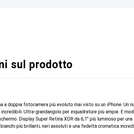
i sul prodotto
ma a doppia fotocamera più evoluto mai visto su un iPhone. Un 
 incredibili. Ultra-grandangolo per inquadrature più ampie. E mod
schermo. Display Super Retina XDR da 6,1" più luminoso per una v
bianchi più brillanti, neri assoluti e una fedeltà cromatica incredi
 e testi ultranitidi. Il chip A15 Bionic rende tutto più fluido e s