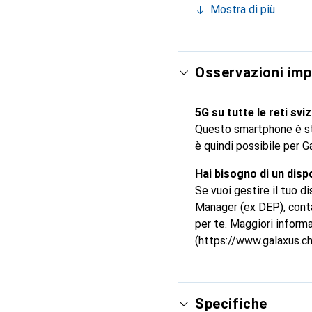
Mostra di più
modalità Cinema, gli Stil
contribuisce ad allungar
Resistenza all’acqua di 
alta qualità e puoi perf
Osservazioni imp
del 5G in ancora più pos
solo da alcuni operatori
5G su tutte le reti svi
Questo smartphone è sta
è quindi possibile per G
Hai bisogno di un disp
Se vuoi gestire il tuo
Manager (ex DEP), conta
per te. Maggiori informa
(https://www.galaxus.c
Specifiche