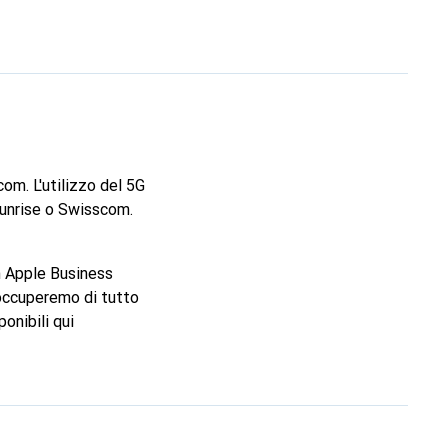
ggiore efficienza, che
lluminio aerospaziale.
issimi, streaming ad
cciare alla velocità
 in alcuni Paesi e
peratore.
om. L'utilizzo del 5G
 Sunrise o Swisscom.
n Apple Business
 occuperemo di tutto
onibili qui