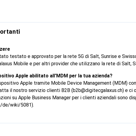
i fotografici, il Testo attivo e molte altre funzioni. E ha una ma
e la durata della batteria. Robusto design con Ceramic Shield. A
grado IP68, la migliore del settore. Con il 5G hai download veloc
ino giocare in multiplayer. E iPhone 13 ti dà più bande 5G per sfre
ortanti
ti. È necessario un piano dati. La tecnologia 5G è supportata solo
. La velocità varia a seconda delle condizioni ambientali e dell’o
zzere
to testato e approvato per la rete 5G di Salt, Sunrise e Swissc
alaxus Mobile e per altri provider che utilizzano la rete di Salt,
ositivo Apple abilitato all'MDM per la tua azienda?
 dispositivo Apple tramite Mobile Device Management (MDM) co
tta il nostro servizio clienti B2B (b2b@digitecgalaxus.ch) e ci
zioni su Apple Business Manager per i clienti aziendali sono disp
h/de/wiki/5081).