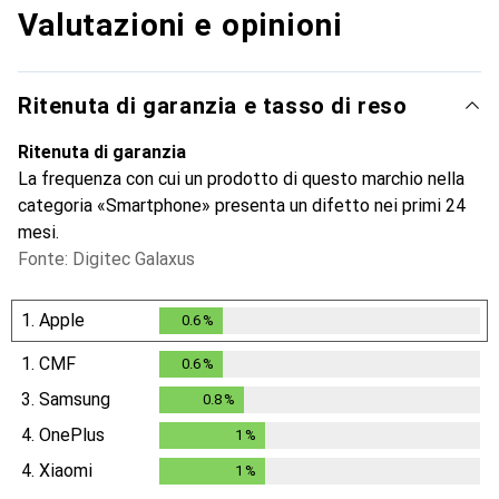
Valutazioni e opinioni
Ritenuta di garanzia e tasso di reso
Ritenuta di garanzia
La frequenza con cui un prodotto di questo marchio nella
categoria «Smartphone» presenta un difetto nei primi 24
mesi.
Fonte: Digitec Galaxus
1.
Apple
0.6
%
0.6
%
1.
CMF
0.6
%
0.6
%
3.
Samsung
0.8
%
0.8
%
4.
OnePlus
1
%
1
%
4.
Xiaomi
1
%
1
%