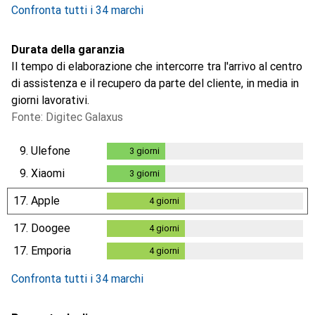
Confronta tutti i 34 marchi
Durata della garanzia
Il tempo di elaborazione che intercorre tra l'arrivo al centro
di assistenza e il recupero da parte del cliente, in media in
giorni lavorativi.
Fonte: Digitec Galaxus
9.
Ulefone
3
giorni
3
giorni
9.
Xiaomi
3
giorni
3
giorni
17.
Apple
4
giorni
4
giorni
17.
Doogee
4
giorni
4
giorni
17.
Emporia
4
giorni
4
giorni
Confronta tutti i 34 marchi