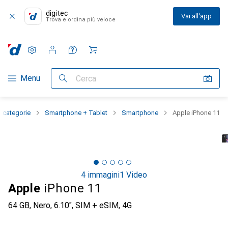
digitec
Vai all'app
Trova e ordina più veloce
Impostazioni
Conto cliente
Liste di confronto
Liste dei desideri
Carrello
Categoria Navigazione
Menu
Cerca
e categorie
Smartphone + Tablet
Smartphone
Apple iPhone 11
4 immagini
1 Video
Apple
iPhone 11
64 GB, Nero, 6.10", SIM + eSIM, 4G