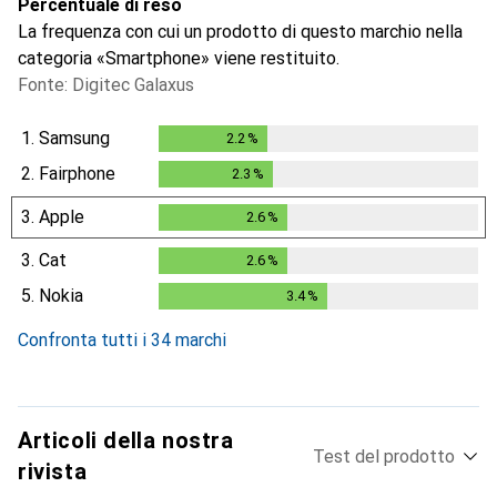
Percentuale di reso
La frequenza con cui un prodotto di questo marchio nella
categoria «Smartphone» viene restituito.
Fonte: Digitec Galaxus
1.
Samsung
2.2
%
2.2
%
2.
Fairphone
2.3
%
2.3
%
3.
Apple
2.6
%
2.6
%
3.
Cat
2.6
%
2.6
%
5.
Nokia
3.4
%
3.4
%
Confronta tutti i 34 marchi
Articoli della nostra
Test del prodotto
rivista