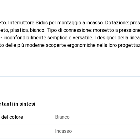
eto. Interruttore Sidus per montaggio a incasso. Dotazione: pres
eto, plastica, bianco. Tipo di connessione: morsetto a pressione
- inconfondibilmente semplice e versatile. I designer della line
to delle più moderne scoperte ergonomiche nella loro progetta
l tatto. Combina liberamente: la gamma è così variegata che le 
 integrarsi discretamente in qualsiasi ambiente domestico o c
à: gli interruttori Sidus sono anche pulsanti. Basta spostare la lev
re diventa un pulsante - o viceversa.
tanti in sintesi
 del colore
Bianco
Incasso