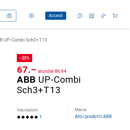
Impostazioni
Conto cliente
Liste di confronto
Liste dei desideri
Carrello
Accedi
B UP-Combi Sch3+T13
−23%
CHF
67.–
anziché
CHF
86.94
ABB
UP-Combi
Sch3+T13
Marca
Valutazioni
Altri prodotti ABB
1