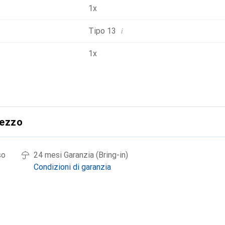
1x
i
Tipo 13
1x
rezzo
so
24 mesi Garanzia (Bring-in)
Condizioni di garanzia