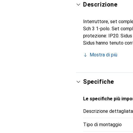
Descrizione
Interruttore, set compl
Sch 3 1-polo. Set compl
protezione: IP20. Sidus 
Sidus hanno tenuto con
vero e proprio senso de
Mostra di più
individualmente possono
eleganti. La particolarit
posizione e l'interrutto
Specifiche
Le specifiche più impor
Descrizione dettagliata
Tipo di montaggio