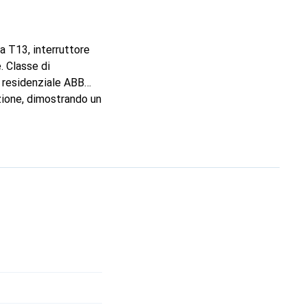
a T13, interruttore
. Classe di
a residenziale ABB
zione, dimostrando un
combinazioni scelte
reare accenti
a rossa in un'altra