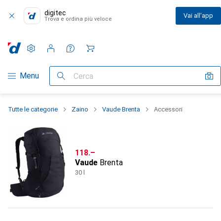
digitec
Vai all'app
Trova e ordina più veloce
Impostazioni
Conto cliente
Liste di confronto
Liste dei desideri
Carrello
Categoria Navigazione
Menu
Cerca
Tutte le categorie
Zaino
Vaude Brenta
Accessori
CHF
118.–
Vaude
Brenta
30 l