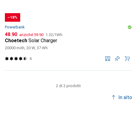
−18%
Powerbank
CHF
CHF
CHF
48.90
anziché
59.90
1.32
/
1Wh
Choetech
Solar Charger
20000 mAh, 20 W, 37 Wh
6
2 di 2 prodotti
In alto