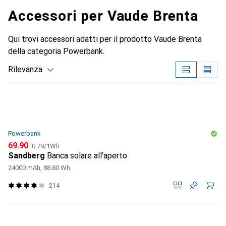
Accessori per Vaude Brenta
Qui trovi accessori adatti per il prodotto Vaude Brenta
della categoria Powerbank.
Rilevanza
Elenco dei prodotti
Powerbank
CHF
CHF
69.90
0.79
/
1Wh
Sandberg
Banca solare all'aperto
24000 mAh, 88.80 Wh
214