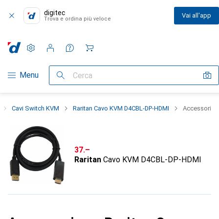
digitec
Vai all'app
Trova e ordina più veloce
Impostazioni
Conto cliente
Liste di confronto
Liste dei desideri
Carrello
Categoria Navigazione
Menu
Cerca
Cavi Switch KVM
Raritan Cavo KVM D4CBL-DP-HDMI
Accessori
CHF
37.–
Raritan
Cavo KVM D4CBL-DP-HDMI