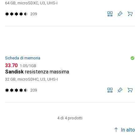
64 GB, microSDXC, U3, UHS-I
209
Scheda di memoria
CHF
CHF
33.70
1.05
/
1GB
Sandisk
resistenza massima
32 GB, microSDHC, U3, UHS-I
209
4 di 4 prodotti
In alto