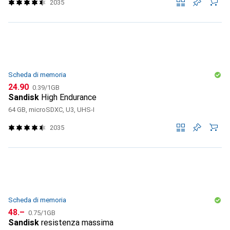
2035
Scheda di memoria
CHF
CHF
24.90
0.39
/
1GB
Sandisk
High Endurance
64 GB, microSDXC, U3, UHS-I
2035
Scheda di memoria
CHF
CHF
48.–
0.75
/
1GB
Sandisk
resistenza massima