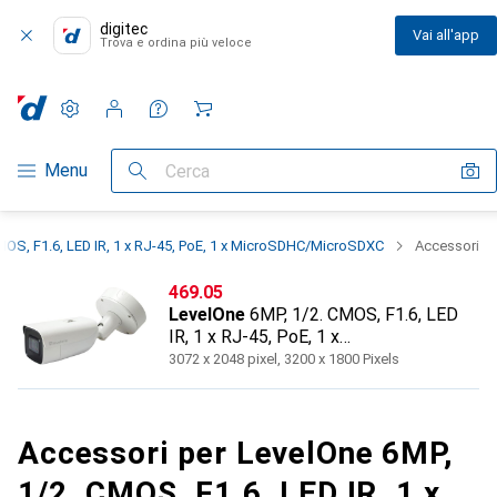
digitec
Vai all'app
Trova e ordina più veloce
Impostazioni
Conto cliente
Liste di confronto
Liste dei desideri
Carrello
Categoria Navigazione
Menu
Cerca
MOS, F1.6, LED IR, 1 x RJ-45, PoE, 1 x MicroSDHC/MicroSDXC
Accessori
CHF
469.05
LevelOne
6MP, 1/2. CMOS, F1.6, LED
IR, 1 x RJ-45, PoE, 1 x
MicroSDHC/MicroSDXC
3072 x 2048 pixel, 3200 x 1800 Pixels
Accessori per LevelOne 6MP,
1/2. CMOS, F1.6, LED IR, 1 x