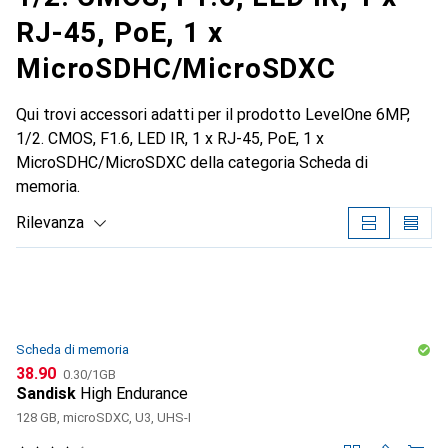
RJ-45, PoE, 1 x
MicroSDHC/MicroSDXC
Qui trovi accessori adatti per il prodotto LevelOne 6MP,
1/2. CMOS, F1.6, LED IR, 1 x RJ-45, PoE, 1 x
MicroSDHC/MicroSDXC della categoria Scheda di
memoria.
Rilevanza
Elenco dei prodotti
Scheda di memoria
CHF
CHF
38.90
0.30
/
1GB
Sandisk
High Endurance
128 GB, microSDXC, U3, UHS-I