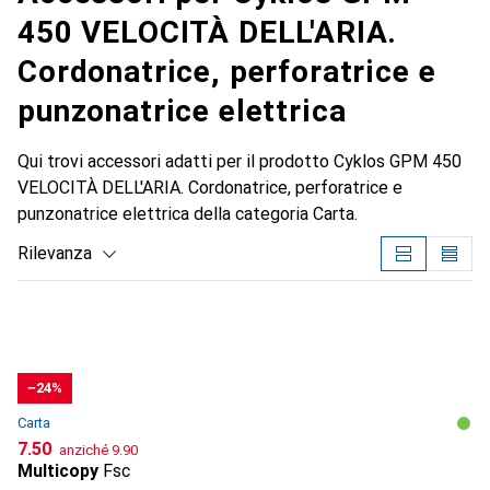
450 VELOCITÀ DELL'ARIA.
Cordonatrice, perforatrice e
punzonatrice elettrica
Qui trovi accessori adatti per il prodotto Cyklos GPM 450
VELOCITÀ DELL'ARIA. Cordonatrice, perforatrice e
punzonatrice elettrica della categoria Carta.
Rilevanza
Elenco dei prodotti
−24%
Carta
CHF
CHF
7.50
anziché
9.90
Multicopy
Fsc