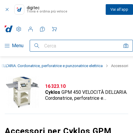
digitec
Vai all'app
Trova e ordina più veloce
Impostazioni
Conto cliente
Liste di confronto
Liste dei desideri
Carrello
Categoria Navigazione
Menu
Cerca
L'ARIA. Cordonatrice, perforatrice e punzonatrice elettrica
Accessori
CHF
16 323.10
Cyklos
GPM 450 VELOCITÀ DELL'ARIA.
Cordonatrice, perforatrice e
punzonatrice elettrica
Accessori per Cyklos GPM