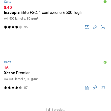
Carta
CHF
8.40
Inacopia
Elite FSC, 1 confezione à 500 fogli
A4, 500 lamelle, 80 g/m²
35
Carta
CHF
16.–
Xerox
Premier
A4, 500 lamelle, 80 g/m²
87
4 di 4 prodotti