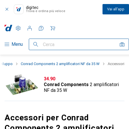
digitec
Vai all'app
Trova e ordina più veloce
Impostazioni
Conto cliente
Liste di confronto
Liste dei desideri
Carrello
Categoria Navigazione
Menu
Cerca
sviluppo
Conrad Components 2 amplificatori NF da 35 W
Accessori
CHF
34.90
Conrad Components
2 amplificatori
NF da 35 W
Accessori per Conrad
Components 2 amplificatori