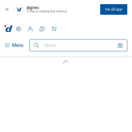
digitec
Vai all'app
Trova e ordina più veloce
Impostazioni
Conto cliente
Liste di confronto
Liste dei desideri
Carrello
Categoria Navigazione
Menu
Cerca