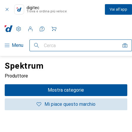
digitec
Vai all'app
Trova e ordina più veloce
Impostazioni
Conto cliente
Liste di confronto
Liste dei desideri
Carrello
Categoria Navigazione
Menu
Cerca
Spektrum
Produttore
Mostra categorie
Mi piace questo marchio