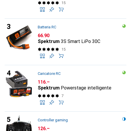
15
Batteria RC
CHF
66.90
Spektrum
3S Smart LiPo 30C
15
Caricatore RC
CHF
116.–
Spektrum
Powerstage intelligente
7
Controller gaming
CHF
126.–