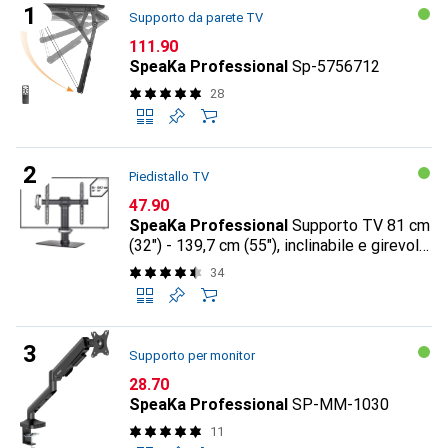
Supporto da parete TV
CHF
111.90
SpeaKa Professional
Sp-5756712
28
Piedistallo TV
CHF
47.90
SpeaKa Professional
Supporto TV 81 cm
(32") - 139,7 cm (55"), inclinabile e girevole,
regolabile in altezza
34
Supporto per monitor
CHF
28.70
SpeaKa Professional
SP-MM-1030
11