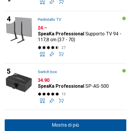
Piedistallo TV
CHF
24.–
SpeaKa Professional
Supporto TV 94 -
117,8 cm (37 - 70)
27
Switch box
CHF
34.90
SpeaKa Professional
SP-AS-500
13
Mostra di più