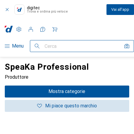
digitec
Vai all'app
Trova e ordina più veloce
Impostazioni
Conto cliente
Liste di confronto
Liste dei desideri
Carrello
Categoria Navigazione
Menu
Cerca
SpeaKa Professional
Produttore
Mostra categorie
Mi piace questo marchio