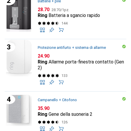
Batterie + pile
CHF
CHF
28.70
28.70
/
1pz.
Ring
Batteria a sgancio rapido
144
Protezione antifurto + sistema di allarme
CHF
24.90
Ring
Allarme porta-finestra contatto (Gen
2)
133
Campanello + Citofono
CHF
35.90
Ring
Gene della suoneria 2
126