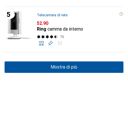
Telecamera di rete
CHF
52.90
Ring
camma da interno
76
Mostra di più