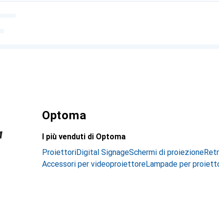
Optoma
I più venduti di Optoma
Proiettori
Digital Signage
Schermi di proiezione
Retr
Accessori per videoproiettore
Lampade per proiett