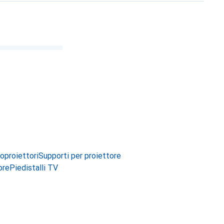
oproiettori
Supporti per proiettore
ore
Piedistalli TV