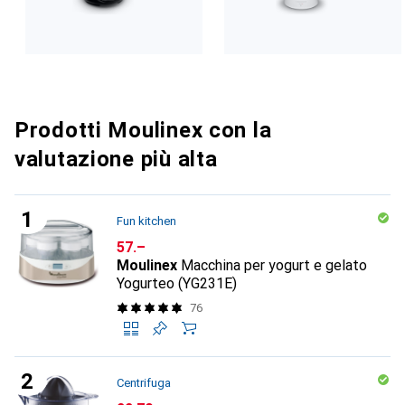
Prodotti Moulinex con la
valutazione più alta
Fun kitchen
CHF
57.–
Moulinex
Macchina per yogurt e gelato
Yogurteo (YG231E)
76
Centrifuga