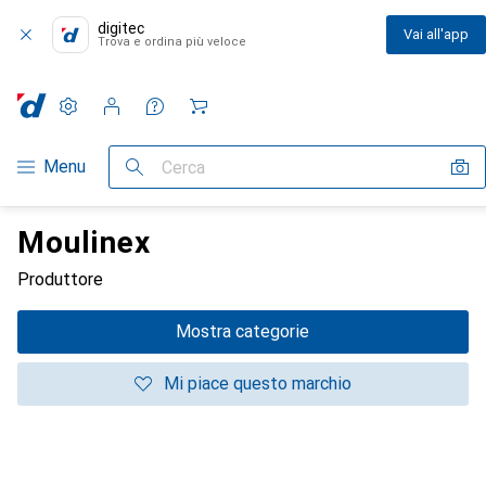
digitec
Vai all'app
Trova e ordina più veloce
Impostazioni
Conto cliente
Liste di confronto
Liste dei desideri
Carrello
Categoria Navigazione
Menu
Cerca
Moulinex
Produttore
Mostra categorie
Mi piace questo marchio