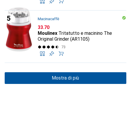
Macinacaffè
CHF
33.70
Moulinex
Tritatutto e macinino The
Original Grinder (AR1105)
73
Mostra di più