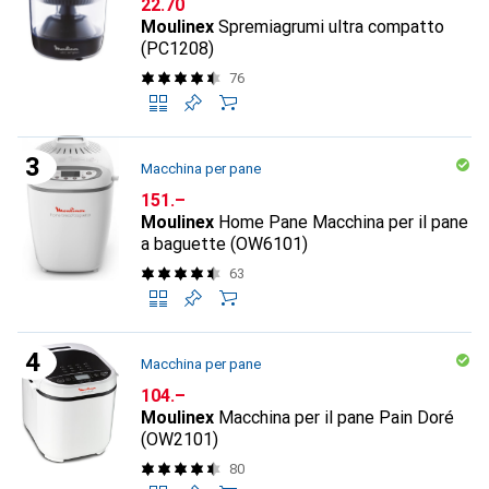
CHF
22.70
Moulinex
Spremiagrumi ultra compatto
(PC1208)
76
Macchina per pane
CHF
151.–
Moulinex
Home Pane Macchina per il pane
a baguette (OW6101)
63
Macchina per pane
CHF
104.–
Moulinex
Macchina per il pane Pain Doré
(OW2101)
80