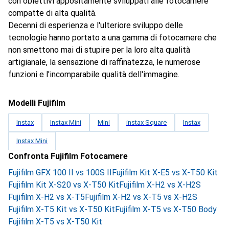
con obiettivi appositamente sviluppati alle fotocamere
compatte di alta qualità.
Decenni di esperienza e l'ulteriore sviluppo delle
tecnologie hanno portato a una gamma di fotocamere che
non smettono mai di stupire per la loro alta qualità
artigianale, la sensazione di raffinatezza, le numerose
funzioni e l'incomparabile qualità dell'immagine.
Modelli Fujifilm
Instax
Instax Mini
Mini
instax Square
Instax
Instax Mini
Confronta Fujifilm Fotocamere
Fujifilm GFX 100 II vs 100S II
Fujifilm Kit X-E5 vs X-T50 Kit
Fujifilm Kit X-S20 vs X-T50 Kit
Fujifilm X-H2 vs X-H2S
Fujifilm X-H2 vs X-T5
Fujifilm X-H2 vs X-T5 vs X-H2S
Fujifilm X-T5 Kit vs X-T50 Kit
Fujifilm X-T5 vs X-T50 Body
Fujifilm X-T5 vs X-T50 Kit