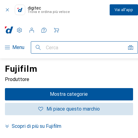
digitec
Vai all'app
Trova e ordina più veloce
Impostazioni
Conto cliente
Liste di confronto
Liste dei desideri
Carrello
Categoria Navigazione
Menu
Cerca
Fujifilm
Produttore
Mostra categorie
Mi piace questo marchio
Scopri di più su Fujifilm