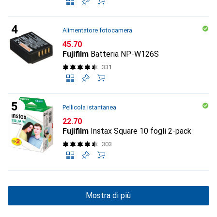
Alimentatore fotocamera
CHF
45.70
Fujifilm
Batteria NP-W126S
331
Pellicola istantanea
CHF
22.70
Fujifilm
Instax Square 10 fogli 2-pack
303
Mostra di più