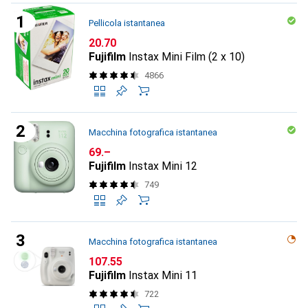
Pellicola istantanea
CHF
20.70
Fujifilm
Instax Mini Film (2 x 10)
4866
Macchina fotografica istantanea
CHF
69.–
Fujifilm
Instax Mini 12
749
Macchina fotografica istantanea
CHF
107.55
Fujifilm
Instax Mini 11
722