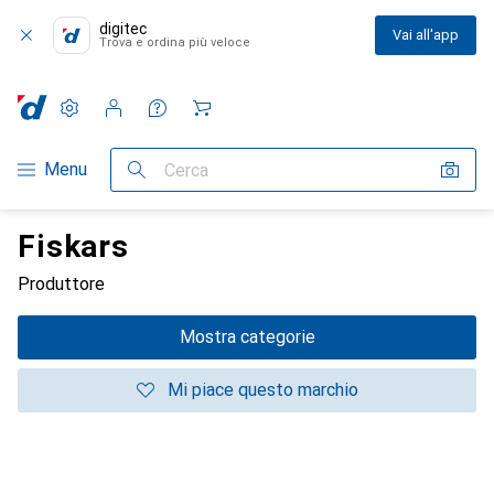
digitec
Vai all'app
Trova e ordina più veloce
Impostazioni
Conto cliente
Liste di confronto
Liste dei desideri
Carrello
Categoria Navigazione
Menu
Cerca
Fiskars
Produttore
Mostra categorie
Mi piace questo marchio