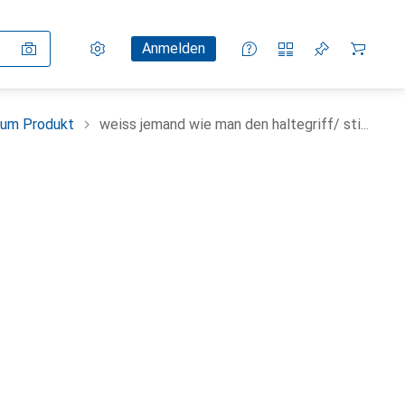
Einstellungen
Kundenkonto
Vergleichslisten
Merklisten
Warenkorb
Anmelden
zum Produkt
weiss jemand wie man den haltegriff/ sti...