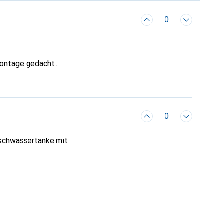
0
ontage gedacht...
0
rischwassertanke mit