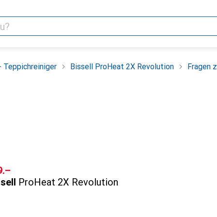
+ Teppichreiniger
Bissell ProHeat 2X Revolution
Fragen 
F
9.–
sell
ProHeat 2X Revolution