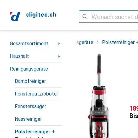
Suche
Navigation nach Kategorien
ortiment
Haushalt
Reinigungsgeräte
Polsterreiniger 
Gesamtsortiment
Haushalt
Reinigungsgeräte
Dampfreiniger
Fensterputzroboter
Fenstersauger
CH
18
Bis
Nassreiniger
Polsterreiniger +