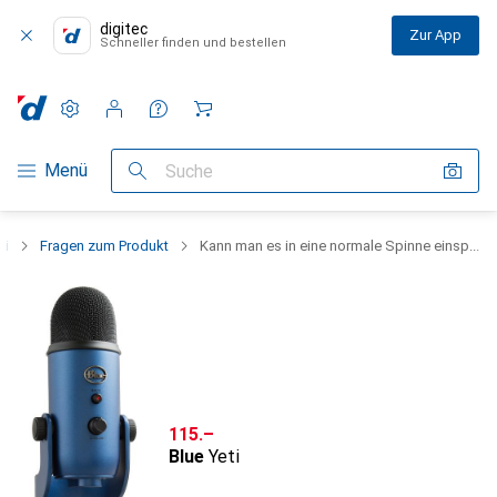
digitec
Zur App
Schneller finden und bestellen
Einstellungen
Kundenkonto
Vergleichslisten
Merklisten
Warenkorb
Navigation nach Kategorien
Menü
Suche
ti
Fragen zum Produkt
Kann man es in eine normale Spinne einsp...
CHF
115.–
Blue
Yeti