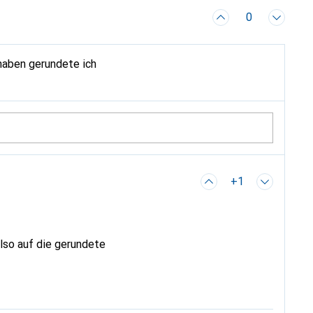
0
 haben gerundete ich
+1
lso auf die gerundete