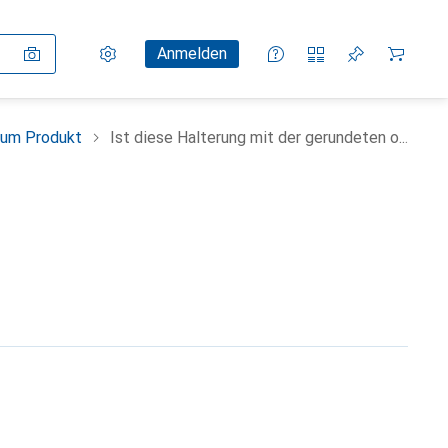
Einstellungen
Kundenkonto
Vergleichslisten
Merklisten
Warenkorb
Anmelden
zum Produkt
Ist diese Halterung mit der gerundeten o...