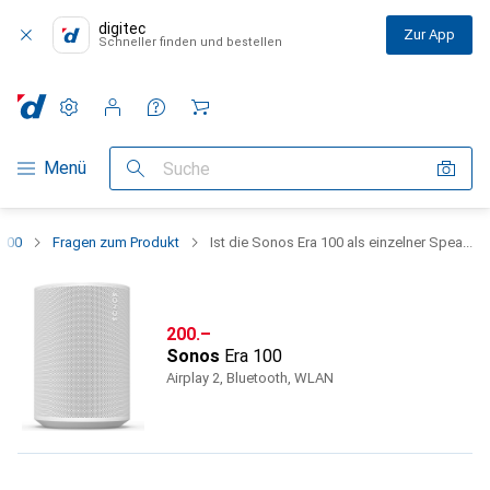
digitec
Zur App
Schneller finden und bestellen
Einstellungen
Kundenkonto
Vergleichslisten
Merklisten
Warenkorb
Navigation nach Kategorien
Menü
Suche
 100
Fragen zum Produkt
Ist die Sonos Era 100 als einzelner Spea...
CHF
200.–
Sonos
Era 100
Airplay 2, Bluetooth, WLAN