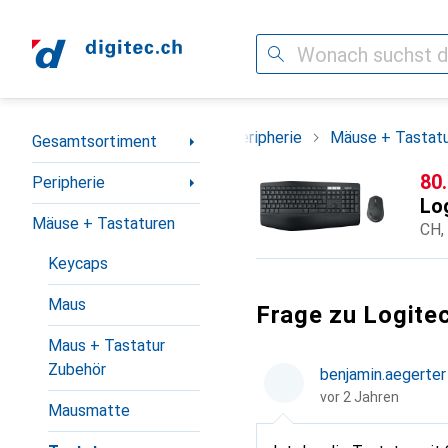
Suche
Navigation nach Kategorien
Gesamtsortiment
Peripherie
Mäuse + Tastat
Gesamtsortiment
CH
80
Peripherie
Lo
Mäuse + Tastaturen
CH,
Keycaps
Maus
Frage zu Logit
Maus + Tastatur
Zubehör
benjamin.aegerter
vor 2 Jahren
Mausmatte