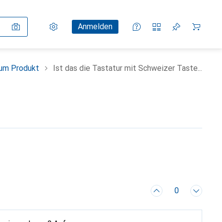
Einstellungen
Kundenkonto
Vergleichslisten
Merklisten
Warenkorb
Anmelden
um Produkt
Ist das die Tastatur mit Schweizer Taste...
0