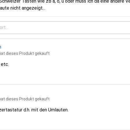
 Schweizer Tasten wie zB ä, ö, ü oder muss ich da eine andere 
ute nicht angezeigt...
n
hat dieses Produkt gekauft
 etc.
hat dieses Produkt gekauft
rtastatur d.h. mit den Umlauten.