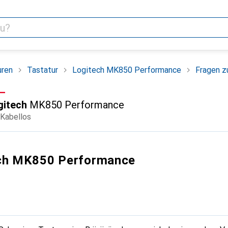
uren
Tastatur
Logitech MK850 Performance
Fragen z
F
.–
gitech
MK850 Performance
 Kabellos
ech MK850 Performance