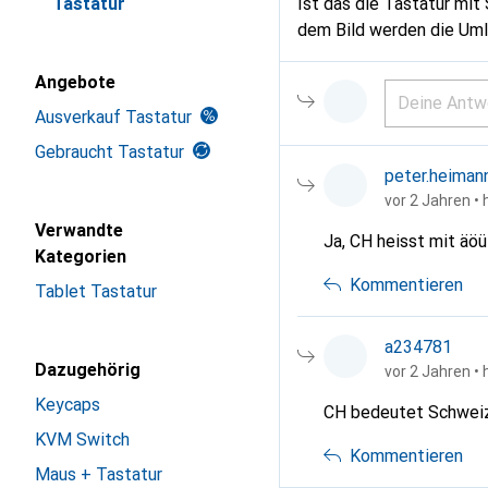
Tastatur
Ist das die Tastatur mit
dem Bild werden die Umla
Angebote
Ausverkauf Tastatur
Gebraucht Tastatur
peter.heiman
vor 2 Jahren
• 
Verwandte
Ja, CH heisst mit äöü
Kategorien
Kommentieren
Tablet Tastatur
a234781
Dazugehörig
vor 2 Jahren
• 
Keycaps
CH bedeutet Schweize
KVM Switch
Kommentieren
Maus + Tastatur