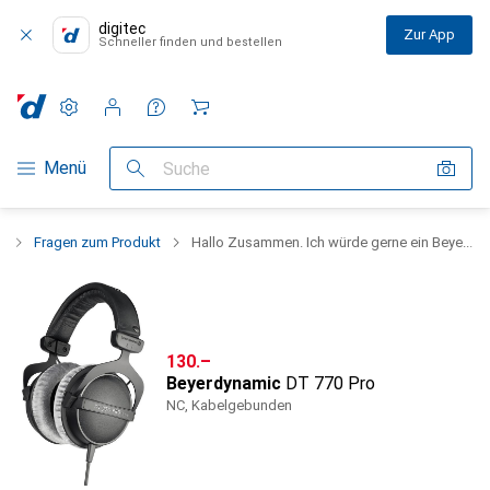
digitec
Zur App
Schneller finden und bestellen
Einstellungen
Kundenkonto
Vergleichslisten
Merklisten
Warenkorb
Navigation nach Kategorien
Menü
Suche
o
Fragen zum Produkt
Hallo Zusammen. Ich würde gerne ein Beye...
CHF
130.–
Beyerdynamic
DT 770 Pro
NC, Kabelgebunden