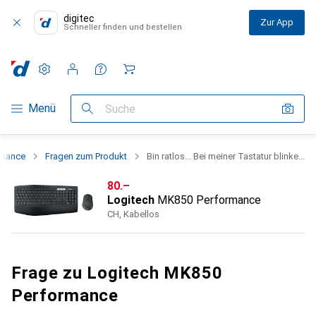
digitec
Zur App
Schneller finden und bestellen
Einstellungen
Kundenkonto
Vergleichslisten
Merklisten
Warenkorb
Navigation nach Kategorien
Menü
Suche
rmance
Fragen zum Produkt
Bin ratlos... Bei meiner Tastatur blinke...
CHF
80.–
Logitech
MK850 Performance
CH, Kabellos
Frage zu Logitech MK850
Performance