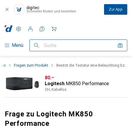
digitec
Zur App
Schneller finden und bestellen
Einstellungen
Kundenkonto
Vergleichslisten
Merklisten
Warenkorb
Navigation nach Kategorien
Menü
Suche
nce
Fragen zum Produkt
Besitzt die Tastatur eine Beleuchtung bz...
CHF
80.–
Logitech
MK850 Performance
CH, Kabellos
Frage zu Logitech MK850
Performance