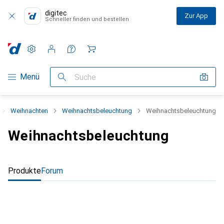
digitec
Zur App
Schneller finden und bestellen
Einstellungen
Kundenkonto
Vergleichslisten
Merklisten
Warenkorb
Navigation nach Kategorien
Menü
Suche
Weihnachten
Weihnachtsbeleuchtung
Weihnachtsbeleuchtung
Weihnachtsbeleuchtung
Produkte
Forum