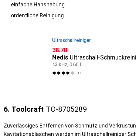
einfache Hanshabung
ordentliche Reinigung
Ultraschallreiniger
CHF
38.70
Nedis
Ultraschall-Schmuckrein
43 kHz, 0.60 l
31
6. Toolcraft
TO-8705289
Zuverlässiges Entfernen von Schmutz und Verkrustun
Kavitationsbläschen werden im Ultraschallreiniger Sc