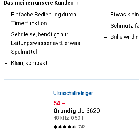
Das meinen unsere Kunden
i
Pro
Contra
Einfache Bedienung durch
Etwas klein
Timerfunktion
Schmutz fäl
Sehr leise, benötigt nur
Brille wird 
Leitungswasser evtl. etwas
Spülmittel
Klein, kompakt
Ultraschallreiniger
CHF
54.–
Grundig
Uc 6620
48 kHz, 0.50 l
742