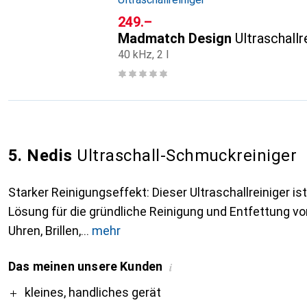
CHF
249.–
Madmatch Design
Ultraschal
40 kHz, 2 l
5. Nedis
Ultraschall-Schmuckreiniger
Starker Reinigungseffekt: Dieser Ultraschallreiniger is
Lösung für die gründliche Reinigung und Entfettung v
Uhren, Brillen,
mehr
Das meinen unsere Kunden
i
Pro
kleines, handliches gerät