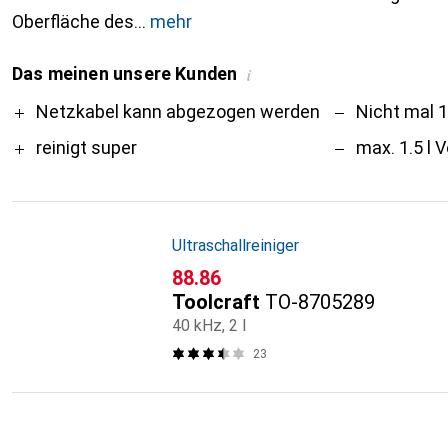
Oberfläche des
mehr
Das meinen unsere Kunden
i
Pro
Contra
Netzkabel kann abgezogen werden
Nicht mal 1 
reinigt super
max. 1.5 l 
Ultraschallreiniger
CHF
88.86
Toolcraft
TO-8705289
40 kHz, 2 l
23