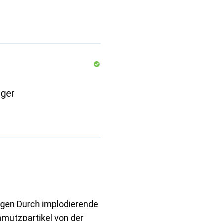
iger
gen Durch implodierende
hmutzpartikel von der