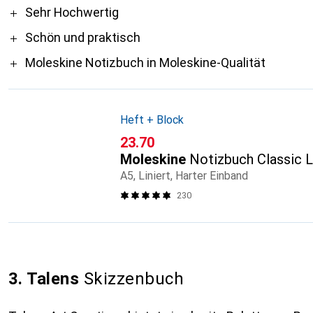
Pro
Sehr Hochwertig
Schön und praktisch
Moleskine Notizbuch in Moleskine-Qualität
Heft + Block
CHF
23.70
Moleskine
Notizbuch Classic 
A5, Liniert, Harter Einband
230
3. Talens
Skizzenbuch