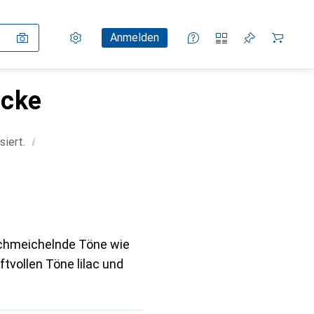
Einstellungen
Kundenkonto
Vergleichslisten
Merklisten
Warenkorb
Anmelden
öcke
i
siert.
, schmeichelnde Töne wie
ftvollen Töne lilac und