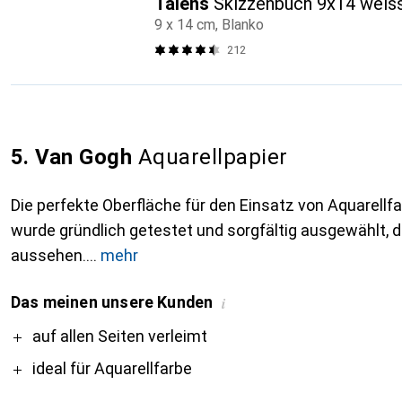
Talens
Skizzenbuch 9x14 weis
9 x 14 cm, Blanko
212
5. Van Gogh
Aquarellpapier
Die perfekte Oberfläche für den Einsatz von Aquarellf
wurde gründlich getestet und sorgfältig ausgewählt, da
aussehen.
mehr
Das meinen unsere Kunden
i
Pro
auf allen Seiten verleimt
ideal für Aquarellfarbe