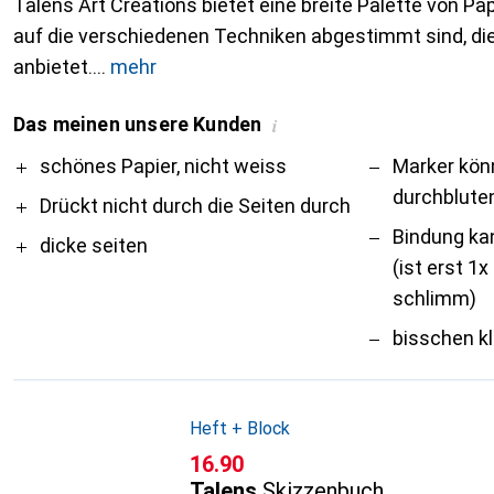
Talens Art Creations bietet eine breite Palette von Pap
auf die verschiedenen Techniken abgestimmt sind, die
anbietet.
mehr
Das meinen unsere Kunden
i
Pro
Contra
schönes Papier, nicht weiss
Marker kön
durchblute
Drückt nicht durch die Seiten durch
Bindung ka
dicke seiten
(ist erst 1
schlimm)
bisschen kl
Heft + Block
CHF
16.90
Talens
Skizzenbuch