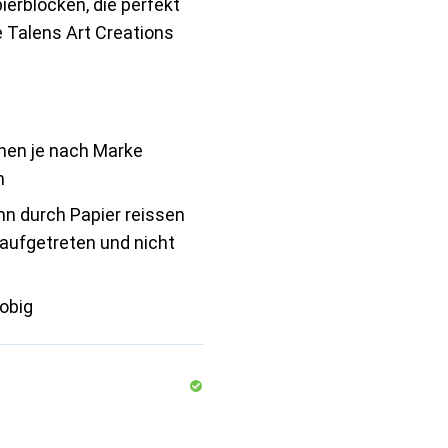
ierblöcken, die perfekt
 Talens Art Creations
nen je nach Marke
n
nn durch Papier reissen
x aufgetreten und nicht
obig