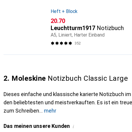
Heft + Block
CHF
20.70
Leuchtturm1917
Notizbuch
A5, Liniert, Harter Einband
352
2. Moleskine
Notizbuch Classic Large
Dieses einfache und klassische karierte Notizbuch i
den beliebtesten und meistverkauften. Es ist ein treuer
zum Schreiben
mehr
Das meinen unsere Kunden
i