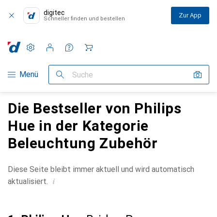
digitec
Zur App
Schneller finden und bestellen
Einstellungen
Kundenkonto
Vergleichslisten
Merklisten
Warenkorb
Navigation nach Kategorien
Menü
Suche
Die Bestseller von Philips
Hue in der Kategorie
Beleuchtung Zubehör
Diese Seite bleibt immer aktuell und wird automatisch
i
aktualisiert.