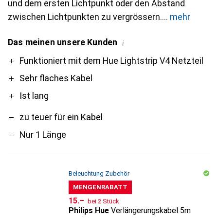
und dem ersten Lichtpunkt oder den Abstand
zwischen Lichtpunkten zu vergrössern.
mehr
Das meinen unsere Kunden
i
Pro
Contra
Funktioniert mit dem Hue Lightstrip V4 Netzteil
Sehr flaches Kabel
Ist lang
zu teuer für ein Kabel
Nur 1 Länge
Beleuchtung Zubehör
MENGENRABATT
CHF
15.–
bei 2 Stück
Philips Hue
Verlängerungskabel 5m