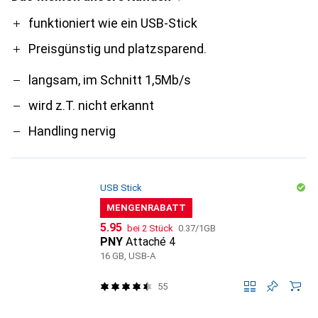
Pro
Contra
funktioniert wie ein USB-Stick
Preisgünstig und platzsparend.
langsam, im Schnitt 1,5Mb/s
wird z.T. nicht erkannt
Handling nervig
USB Stick
MENGENRABATT
CHF
CHF
5.95
bei 2 Stück
0.37
/
1GB
PNY
Attaché 4
16 GB, USB-A
55