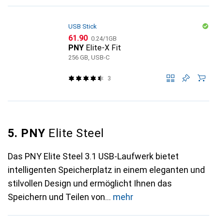
USB Stick
CHF
CHF
61.90
0.24
/
1GB
PNY
Elite-X Fit
256 GB, USB-C
3
5. PNY
Elite Steel
Das PNY Elite Steel 3.1 USB-Laufwerk bietet
intelligenten Speicherplatz in einem eleganten und
stilvollen Design und ermöglicht Ihnen das
Speichern und Teilen von
mehr