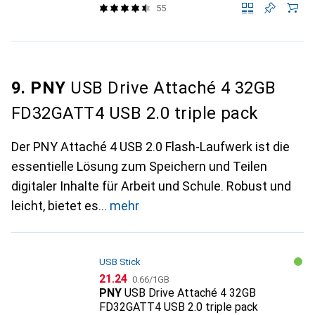
55
9. PNY
USB Drive Attaché 4 32GB
FD32GATT4 USB 2.0 triple pack
Der PNY Attaché 4 USB 2.0 Flash-Laufwerk ist die
essentielle Lösung zum Speichern und Teilen
digitaler Inhalte für Arbeit und Schule. Robust und
leicht, bietet es
mehr
USB Stick
CHF
CHF
21.24
0.66
/
1GB
PNY
USB Drive Attaché 4 32GB
FD32GATT4 USB 2.0 triple pack