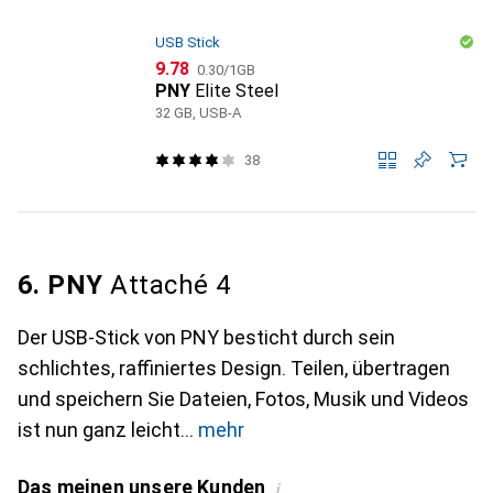
USB Stick
CHF
CHF
9.78
0.30
/
1GB
PNY
Elite Steel
32 GB, USB-A
38
6. PNY
Attaché 4
Der USB-Stick von PNY besticht durch sein
schlichtes, raffiniertes Design. Teilen, übertragen
und speichern Sie Dateien, Fotos, Musik und Videos
ist nun ganz leicht
mehr
Das meinen unsere Kunden
i