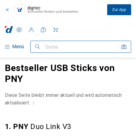
digitec
Zur App
Schneller finden und bestellen
Einstellungen
Kundenkonto
Vergleichslisten
Merklisten
Warenkorb
Navigation nach Kategorien
Menü
Suche
Bestseller USB Sticks von
PNY
Diese Seite bleibt immer aktuell und wird automatisch
i
aktualisiert.
1. PNY
Duo Link V3