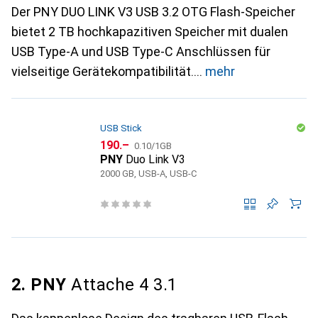
Der PNY DUO LINK V3 USB 3.2 OTG Flash-Speicher
bietet 2 TB hochkapazitiven Speicher mit dualen
USB Type-A und USB Type-C Anschlüssen für
vielseitige Gerätekompatibilität.
mehr
USB Stick
CHF
CHF
190.–
0.10
/
1GB
PNY
Duo Link V3
2000 GB, USB-A, USB-C
2. PNY
Attache 4 3.1