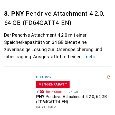
8. PNY
Pendrive Attachment 4 2.0,
64 GB (FD64GATT4-EN)
Der Pendrive Attachment 4 2.0 mit einer
Speicherkapazität von 64 GB bietet eine
zuverlässige Lösung zur Datenspeicherung und
-übertragung. Ausgestattet mit einer
mehr
USB Stick
MENGENRABATT
CHF
CHF
7.65
bei 2 Stück
0.12
/
1GB
PNY
Pendrive Attachment 4 2.0, 64 GB
(FD64GATT4-EN)
64 GB, USB-A