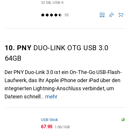
32 GB, USB-A
55
10. PNY
DUO-LINK OTG USB 3.0
64GB
Der PNY Duo-Link 3.0 ist ein On-The-Go USB-Flash-
Laufwerk, das Ihr Apple iPhone oder iPad über den
integrierten Lightning-Anschluss verbindet, um
Dateien schnell
mehr
USB Stick
CHF
CHF
67.95
1.06
/
1GB