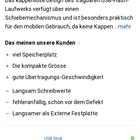
Das kappenlose Design des tragbaren USB-Flash-
Laufwerks verfügt über einen
Schiebemechanismus und ist besonders praktisch
für den mobilen Gebrauch, da keine Kappen
mehr
Das meinen unsere Kunden
i
Pro
Contra
viel Speicherplatz
Die kompakte Grösse
gute Übertragungs-Geschwindigkeit
Langsam Schreibwerte
fehleranfällig, schon vor dem Defekt
Langsamer als Externe Festplatte
USB Stick