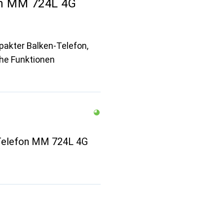
n MM 724L 4G
akter Balken-Telefon,
che Funktionen
Telefon MM 724L 4G