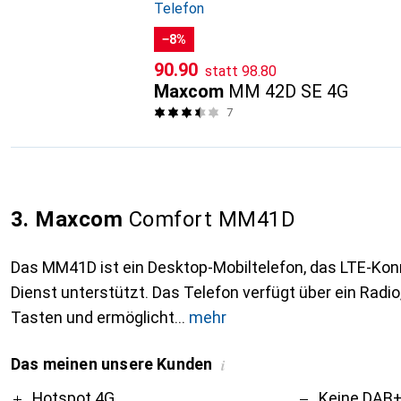
Telefon
−8%
CHF
CHF
90.90
statt
98.80
Maxcom
MM 42D SE 4G
7
3. Maxcom
Comfort MM41D
Das MM41D ist ein Desktop-Mobiltelefon, das LTE-Kon
Dienst unterstützt. Das Telefon verfügt über ein Radi
Tasten und ermöglicht
mehr
Das meinen unsere Kunden
i
Pro
Contra
Hotspot 4G.
Keine DAB+ 