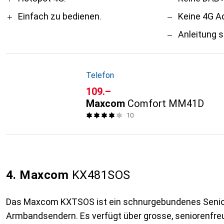
Einfach zu bedienen.
Keine 4G A
Anleitung s
Telefon
CHF
109.–
Maxcom
Comfort MM41D
10
4. Maxcom
KX481SOS
Das Maxcom KXTSOS ist ein schnurgebundenes Senior
Armbandsendern. Es verfügt über grosse, seniorenfreu