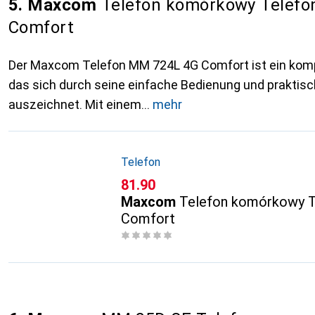
5. Maxcom
Telefon komórkowy Telefo
Comfort
Der Maxcom Telefon MM 724L 4G Comfort ist ein komp
das sich durch seine einfache Bedienung und praktis
auszeichnet. Mit einem
mehr
Telefon
CHF
81.90
Maxcom
Telefon komórkowy 
Comfort