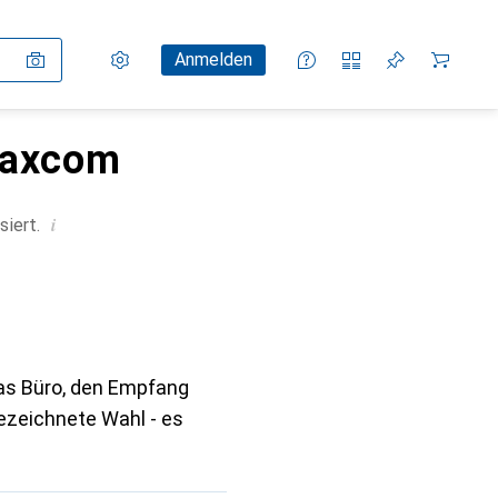
Einstellungen
Kundenkonto
Vergleichslisten
Merklisten
Warenkorb
Anmelden
Maxcom
i
siert.
das Büro, den Empfang
zeichnete Wahl - es