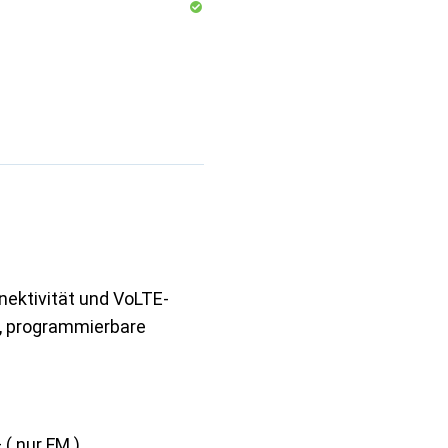
nektivität und VoLTE-
o, programmierbare
( nur FM )