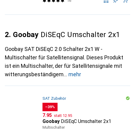
16
2. Goobay
DiSEqC Umschalter 2x1
Goobay SAT DiSEqC 2.0 Schalter 2x1 W -
Multischalter für Satellitensignal. Dieses Produkt
ist ein Multischalter, der für Satellitensignale mit
witterungsbeständigem
mehr
SAT Zubehör
−39%
CHF
CHF
7.95
statt
12.95
Goobay
DiSEqC Umschalter 2x1
Multischalter