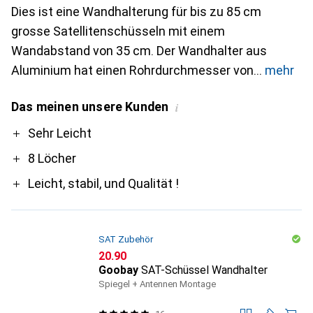
Dies ist eine Wandhalterung für bis zu 85 cm
grosse Satellitenschüsseln mit einem
Wandabstand von 35 cm. Der Wandhalter aus
Aluminium hat einen Rohrdurchmesser von
mehr
Das meinen unsere Kunden
i
Pro
Sehr Leicht
8 Löcher
Leicht, stabil, und Qualität !
SAT Zubehör
CHF
20.90
Goobay
SAT-Schüssel Wandhalter
Spiegel + Antennen Montage