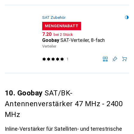
SAT Zubehör
MENGENRABATT
CHF
7.20
bei 2 Stück
Goobay
SAT-Verteiler, 8-fach
Verteiler
1
10. Goobay
SAT/BK-
Antennenverstärker 47 MHz - 2400
MHz
Inline-Verstärker für Satelliten- und terrestrische