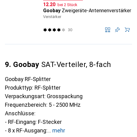
CHF
12.20
bei 2 Stück
Goobay
Zweigeräte-Antennenverstärker
Verstärker
30
9. Goobay
SAT-Verteiler, 8-fach
Goobay RF-Splitter
Produkttyp: RF-Splitter
Verpackungsart: Grosspackung
Frequenzbereich: 5 - 2500 MHz
Anschlüsse:
- RF-Eingang: F-Stecker
- 8 x RF-Ausgang:
mehr