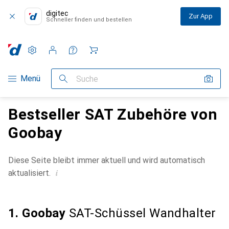
digitec
Zur App
Schneller finden und bestellen
Einstellungen
Kundenkonto
Vergleichslisten
Merklisten
Warenkorb
Navigation nach Kategorien
Menü
Suche
Bestseller SAT Zubehöre von
Goobay
Diese Seite bleibt immer aktuell und wird automatisch
i
aktualisiert.
1. Goobay
SAT-Schüssel Wandhalter