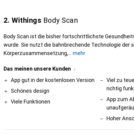
2. Withings
Body Scan
Body Scan ist die bisher fortschrittlichste Gesundheits
wurde. Sie nutzt die bahnbrechende Technologie der
Körperzusammensetzung,
mehr
Das meinen unsere Kunden
i
Pro
Contra
App gut in der kostenlosen Version
Viel zu teu
richtig funk
Schönes design
App zum Ab
Viele Funktionen
unaufgeräum
Hoher Ansc