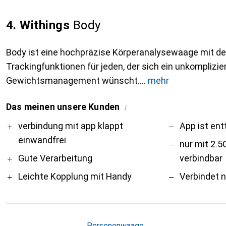
4. Withings
Body
Body ist eine hochpräzise Körperanalysewaage mit d
Trackingfunktionen für jeden, der sich ein unkomplizie
Gewichtsmanagement wünscht.
mehr
Das meinen unsere Kunden
i
Pro
Contra
verbindung mit app klappt
App ist en
einwandfrei
nur mit 2.
Gute Verarbeitung
verbindbar
Leichte Kopplung mit Handy
Verbindet n
Personenwaage