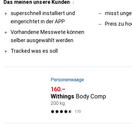
Das meinen unsere Kunden
i
Pro
Contra
superschnell installiert und
misst ung
eingerichtet in der APP
Preis zu h
Vorhandene Messwete können
selber ausgewählt werden
Tracked was es soll
Personenwaage
CHF
160.–
Withings
Body Comp
200 kg
170