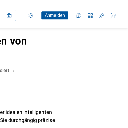
Einstellungen
Kundenkonto
Vergleichslisten
Merklisten
Warenkorb
Anmelden
en von
i
siert.
r idealen intelligenten
n Sie durchgängig präzise