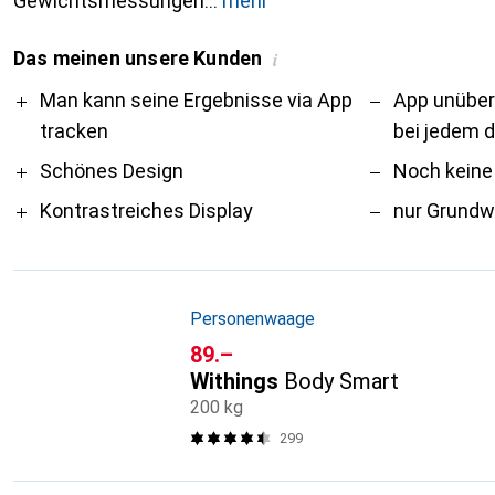
Gewichtsmessungen
mehr
Das meinen unsere Kunden
i
Pro
Contra
Man kann seine Ergebnisse via App
App unübers
tracken
bei jedem d
Schönes Design
Noch keine
Kontrastreiches Display
nur Grundwe
Personenwaage
CHF
89.–
Withings
Body Smart
200 kg
299