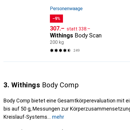
Personenwaage
−9%
CHF
CHF
307.–
statt
338.–
Withings
Body Scan
200 kg
249
3. Withings
Body Comp
Body Comp bietet eine Gesamtkörperevaluation mit e
bis auf 50 g, Messungen zur Körperzusammensetzung
Kreislauf-Systems
mehr