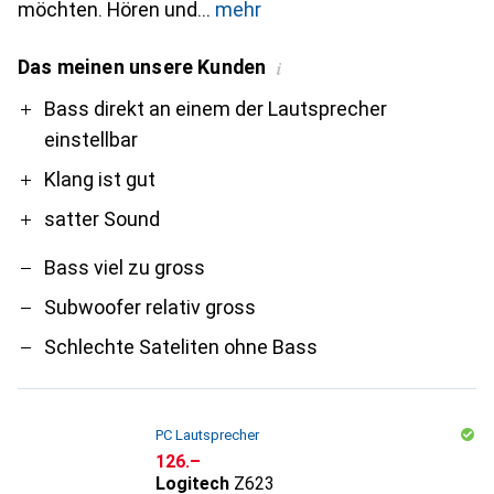
möchten. Hören und
mehr
Das meinen unsere Kunden
i
Pro
Contra
Bass direkt an einem der Lautsprecher
einstellbar
Klang ist gut
satter Sound
Bass viel zu gross
Subwoofer relativ gross
Schlechte Sateliten ohne Bass
PC Lautsprecher
CHF
126.–
Logitech
Z623