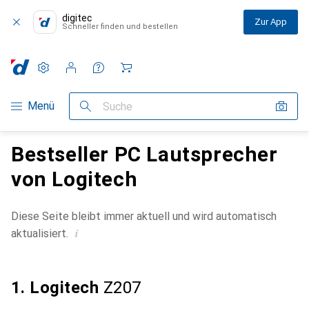
digitec
Zur App
Schneller finden und bestellen
Einstellungen
Kundenkonto
Vergleichslisten
Merklisten
Warenkorb
Navigation nach Kategorien
Menü
Suche
Bestseller PC Lautsprecher
von Logitech
Diese Seite bleibt immer aktuell und wird automatisch
i
aktualisiert.
1. Logitech
Z207