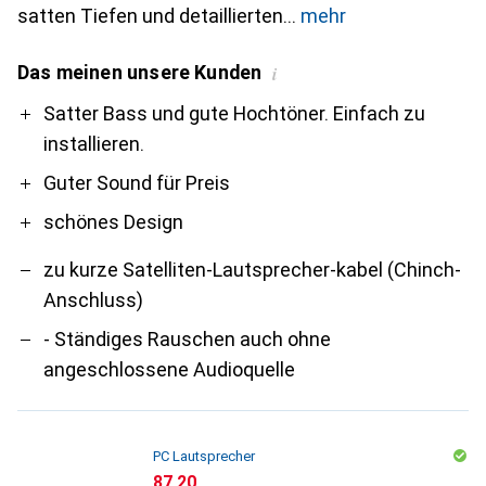
satten Tiefen und detaillierten
mehr
Das meinen unsere Kunden
i
Pro
Contra
Satter Bass und gute Hochtöner. Einfach zu
installieren.
Guter Sound für Preis
schönes Design
zu kurze Satelliten-Lautsprecher-kabel (Chinch-
Anschluss)
- Ständiges Rauschen auch ohne
angeschlossene Audioquelle
PC Lautsprecher
CHF
87.20