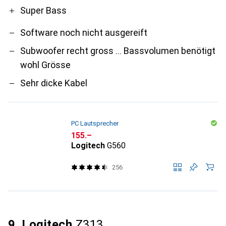
Super Bass
Software noch nicht ausgereift
Subwoofer recht gross ... Bassvolumen benötigt
wohl Grösse
Sehr dicke Kabel
PC Lautsprecher
CHF
155.–
Logitech
G560
256
9. Logitech
Z313