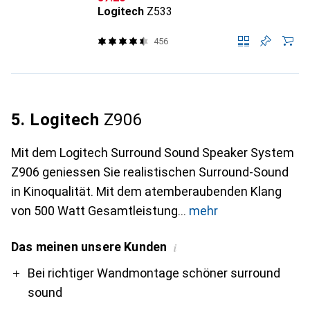
Logitech
Z533
456
5. Logitech
Z906
Mit dem Logitech Surround Sound Speaker System
Z906 geniessen Sie realistischen Surround-Sound
in Kinoqualität. Mit dem atemberaubenden Klang
von 500 Watt Gesamtleistung
mehr
Das meinen unsere Kunden
i
Pro
Contra
Bei richtiger Wandmontage schöner surround
sound