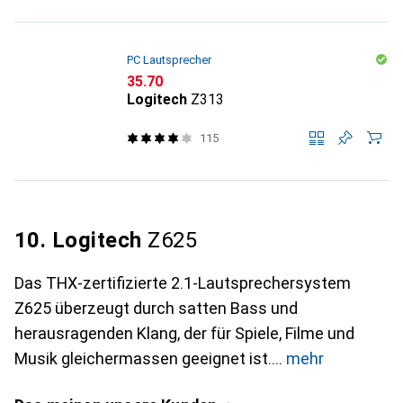
PC Lautsprecher
CHF
35.70
Logitech
Z313
115
10. Logitech
Z625
Das THX-zertifizierte 2.1-Lautsprechersystem
Z625 überzeugt durch satten Bass und
herausragenden Klang, der für Spiele, Filme und
Musik gleichermassen geeignet ist.
mehr