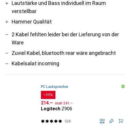
Lautstärke und Bass individuell im Raum
verstellbar
Hammer Qualität
2 Kabel fehlten leider bei der Lieferung von der
Ware
Zuviel Kabel, bluetooth rear wäre angebracht
Kabelsalat incoming
PC Lautsprecher
−11%
CHF
CHF
214.–
statt
241.–
Logitech
Z906
528