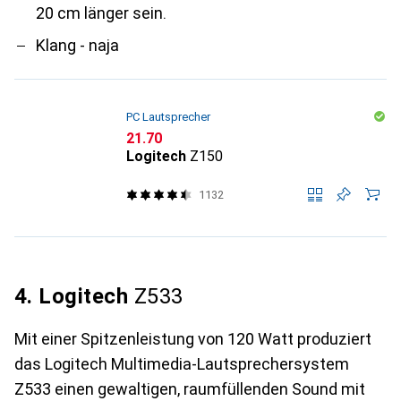
20 cm länger sein.
Klang - naja
PC Lautsprecher
CHF
21.70
Logitech
Z150
1132
4. Logitech
Z533
Mit einer Spitzenleistung von 120 Watt produziert
das Logitech Multimedia-Lautsprechersystem
Z533 einen gewaltigen, raumfüllenden Sound mit