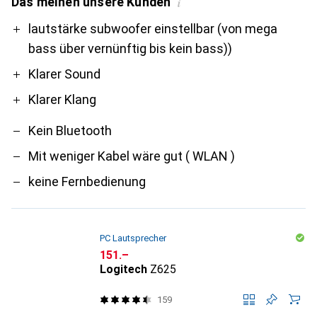
Das meinen unsere Kunden
i
Pro
Contra
lautstärke subwoofer einstellbar (von mega
bass über vernünftig bis kein bass))
Klarer Sound
Klarer Klang
Kein Bluetooth
Mit weniger Kabel wäre gut ( WLAN )
keine Fernbedienung
PC Lautsprecher
CHF
151.–
Logitech
Z625
159