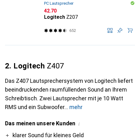
PC Lautsprecher
CHF
42.70
Logitech
Z207
652
2. Logitech
Z407
Das Z407 Lautsprechersystem von Logitech liefert
beeindruckenden raumfüllenden Sound an Ihrem
Schreibtisch. Zwei Lautsprecher mit je 10 Watt
RMS und ein Subwoofer
mehr
Das meinen unsere Kunden
i
Pro
Contra
klarer Sound für kleines Geld