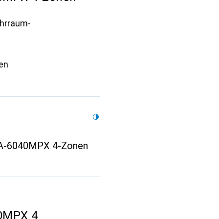
ehrraum-
len
PA-6040MPX 4-Zonen
40MPX 4