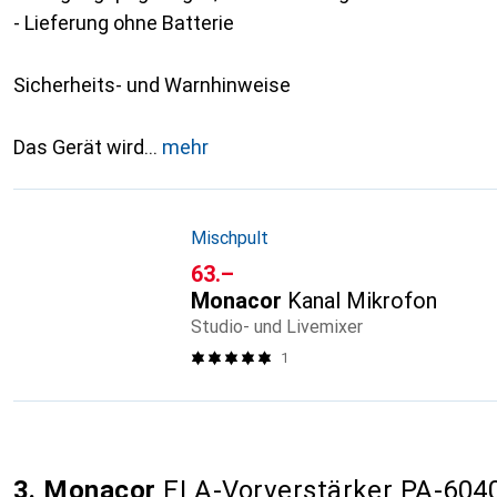
- Lieferung ohne Batterie
Sicherheits- und Warnhinweise
Das Gerät wird
mehr
Mischpult
CHF
63.–
Monacor
Kanal Mikrofon
Studio- und Livemixer
1
3. Monacor
ELA-Vorverstärker PA-60