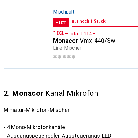
Mischpult
noch 1 Stück
nur noch 1
nur noch 1 Stück
/ 1
−10%
CHF
CHF
103.–
statt
114.–
Monacor
Vmx-440/Sw
Line-Mischer
2. Monacor
Kanal Mikrofon
Miniatur-Mikrofon-Mischer
- 4 Mono-Mikrofonkanäle
- Ausgangspegelregler, Aussteuerungs-LED