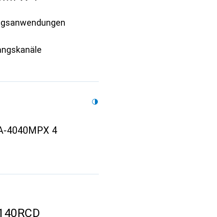
lungsanwendungen
gangskanäle
PA-4040MPX 4
1140RCD