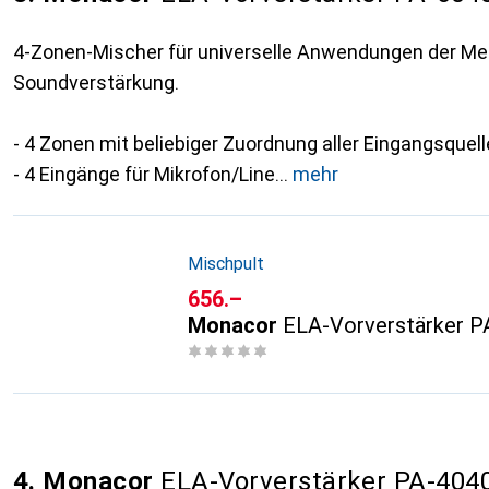
4-Zonen-Mischer für universelle Anwendungen der M
Soundverstärkung.
- 4 Zonen mit beliebiger Zuordnung aller Eingangsquel
- 4 Eingänge für Mikrofon/Line
mehr
Mischpult
CHF
656.–
Monacor
ELA-Vorverstärker 
4. Monacor
ELA-Vorverstärker PA-40