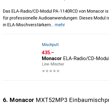
Das ELA-Radio/CD-Modul PA-1140RCD von Monacor ist 
für professionelle Audioanwendungen. Dieses Modul ist
in ELA-Mischverstärkern
mehr
Mischpult
CHF
435.–
Monacor
ELA-Radio/CD-Modu
Line-Mischer
6. Monacor
MXT52MP3 Einbaumischpu