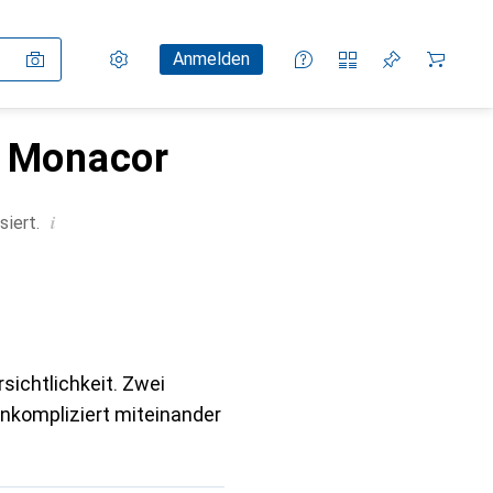
Einstellungen
Kundenkonto
Vergleichslisten
Merklisten
Warenkorb
Anmelden
n Monacor
i
siert.
ichtlichkeit. Zwei
nkompliziert miteinander