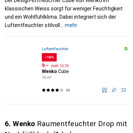
Der Design-Entfeuchter Cube von Wenko im
klassischen Weiss sorgt für weniger Feuchtigkeit
und ein Wohlfühlklima. Dabei integriert sich der
Luftentfeuchter stilvoll
mehr
Luftentfeuchter
−16%
CHF
CHF
9.–
statt
10.70
Wenko
Cube
16 m²
88
6. Wenko
Raumentfeuchter Drop mit