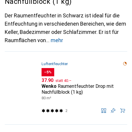
Nachfüllblock (1 kg)
Der Raumentfeuchter in Schwarz ist ideal für die
Entfeuchtung in verschiedenen Bereichen, wie dem
Keller, Badezimmer oder Schlafzimmer. Er ist für
Raumflächen von
mehr
Luftentfeuchter
−5%
CHF
CHF
37.90
statt
40.–
Wenko
Raumentfeuchter Drop mit
Nachfüllblock (1 kg)
80 m²
2