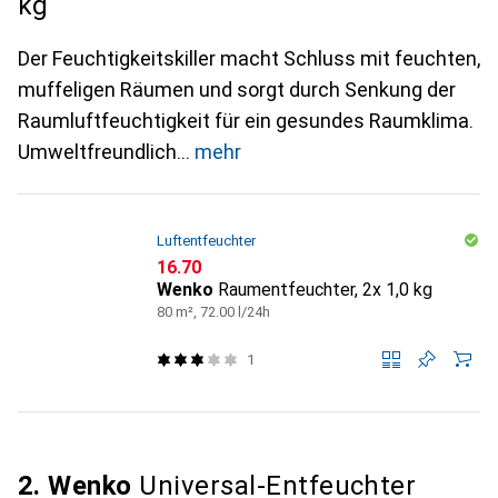
kg
Der Feuchtigkeitskiller macht Schluss mit feuchten,
muffeligen Räumen und sorgt durch Senkung der
Raumluftfeuchtigkeit für ein gesundes Raumklima.
Umweltfreundlich
mehr
Luftentfeuchter
CHF
16.70
Wenko
Raumentfeuchter, 2x 1,0 kg
80 m², 72.00 l/24h
1
2. Wenko
Universal-Entfeuchter