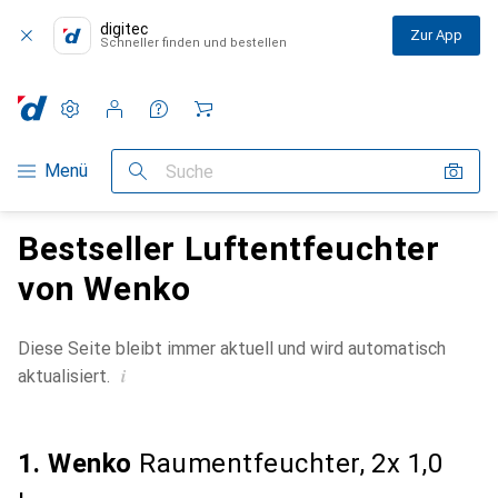
digitec
Zur App
Schneller finden und bestellen
Einstellungen
Kundenkonto
Vergleichslisten
Merklisten
Warenkorb
Navigation nach Kategorien
Menü
Suche
Bestseller Luftentfeuchter
von Wenko
Diese Seite bleibt immer aktuell und wird automatisch
i
aktualisiert.
1. Wenko
Raumentfeuchter, 2x 1,0