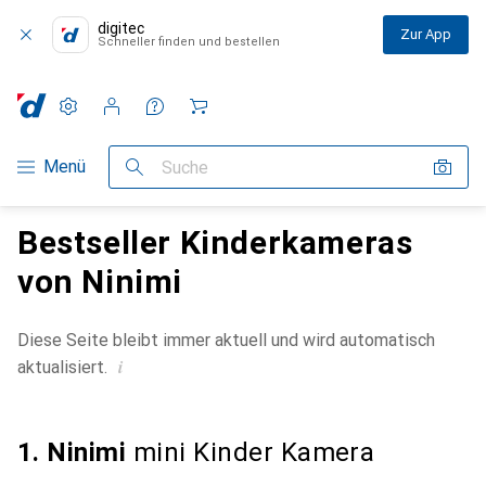
digitec
Zur App
Schneller finden und bestellen
Einstellungen
Kundenkonto
Vergleichslisten
Merklisten
Warenkorb
Navigation nach Kategorien
Menü
Suche
Bestseller Kinderkameras
von Ninimi
Diese Seite bleibt immer aktuell und wird automatisch
i
aktualisiert.
1. Ninimi
mini Kinder Kamera