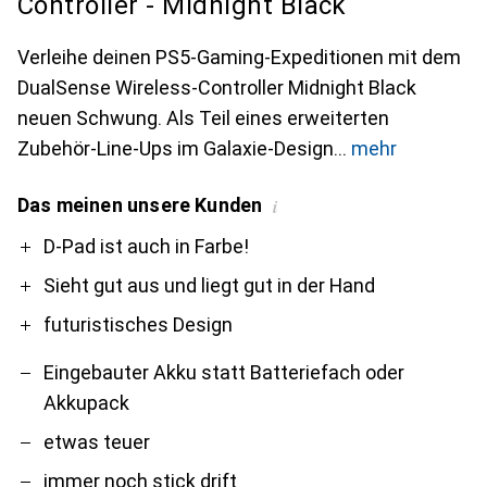
Controller - Midnight Black
Verleihe deinen PS5-Gaming-Expeditionen mit dem
DualSense Wireless-Controller Midnight Black
neuen Schwung. Als Teil eines erweiterten
Zubehör-Line-Ups im Galaxie-Design
mehr
Das meinen unsere Kunden
i
Pro
Contra
D-Pad ist auch in Farbe!
Sieht gut aus und liegt gut in der Hand
futuristisches Design
Eingebauter Akku statt Batteriefach oder
Akkupack
etwas teuer
immer noch stick drift