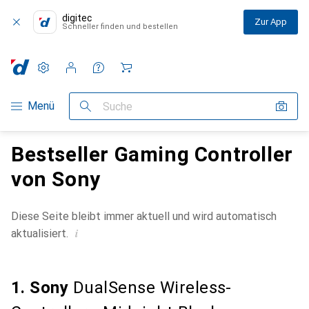
digitec
Zur App
Schneller finden und bestellen
Einstellungen
Kundenkonto
Vergleichslisten
Merklisten
Warenkorb
Navigation nach Kategorien
Menü
Suche
Bestseller Gaming Controller
von Sony
Diese Seite bleibt immer aktuell und wird automatisch
i
aktualisiert.
1. Sony
DualSense Wireless-