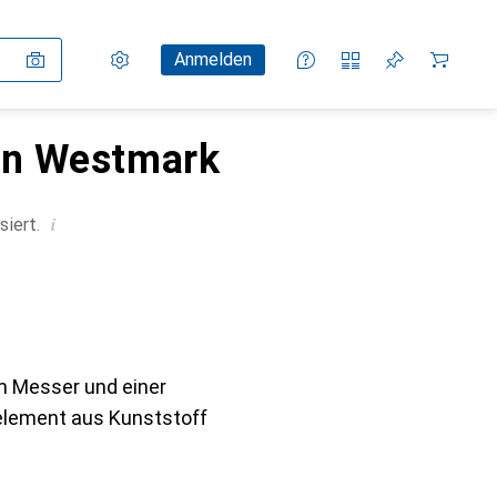
Einstellungen
Kundenkonto
Vergleichslisten
Merklisten
Warenkorb
Anmelden
von Westmark
i
siert.
m Messer und einer
element aus Kunststoff