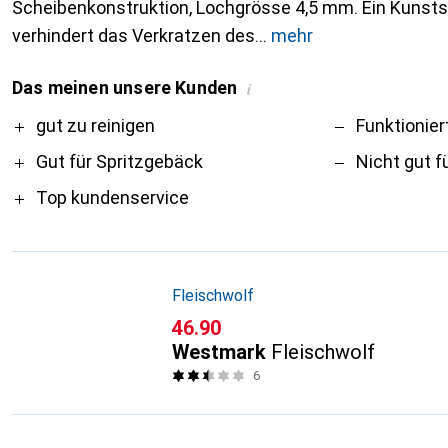
Scheibenkonstruktion, Lochgrösse 4,5 mm. Ein Kunst
verhindert das Verkratzen des
mehr
Das meinen unsere Kunden
i
Pro
Contra
gut zu reinigen
Funktionier
Gut für Spritzgebäck
Nicht gut f
Top kundenservice
Fleischwolf
CHF
46.90
Westmark
Fleischwolf
6