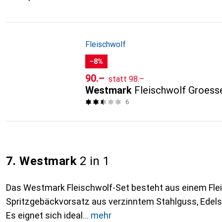
Fleischwolf
−8%
CHF
CHF
90.–
statt
98.–
Westmark
Fleischwolf Groess
6
7. Westmark
2 in 1
Das Westmark Fleischwolf-Set besteht aus einem Fle
Spritzgebäckvorsatz aus verzinntem Stahlguss, Edels
Es eignet sich ideal
mehr