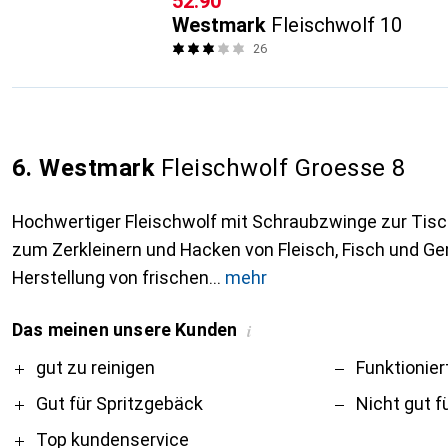
CHF
52.90
Westmark
Fleischwolf 10
26
6. Westmark
Fleischwolf Groesse 8
Hochwertiger Fleischwolf mit Schraubzwinge zur Tis
zum Zerkleinern und Hacken von Fleisch, Fisch und G
Herstellung von frischen
mehr
Das meinen unsere Kunden
i
Pro
Contra
gut zu reinigen
Funktionier
Gut für Spritzgebäck
Nicht gut f
Top kundenservice