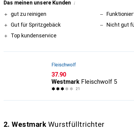
Das meinen unsere Kunden
i
Pro
Contra
gut zu reinigen
Funktionier
Gut für Spritzgebäck
Nicht gut f
Top kundenservice
Fleischwolf
CHF
37.90
Westmark
Fleischwolf 5
21
2. Westmark
Wurstfülltrichter