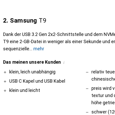
2. Samsung
T9
Dank der USB 3.2 Gen 2x2-Schnittstelle und dem NVMe-
T9 eine 2-GB-Datei in weniger als einer Sekunde und 
sequenzielle
mehr
Das meinen unsere Kunden
i
Pro
Contra
klein, leich unabhängig
relativ teue
chinesisch
USB C Kapel und USB Kabel
preis wird 
klein und leicht
textur und 
höhe getri
schwer (12