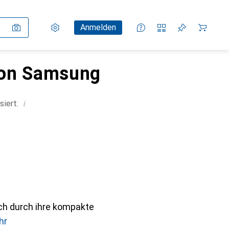
Einstellungen
Kundenkonto
Vergleichslisten
Merklisten
Warenkorb
Anmelden
von Samsung
i
siert.
ch durch ihre kompakte
hr