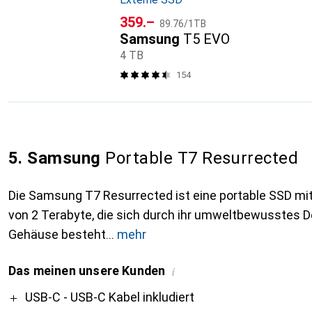
CHF
CHF
359.–
89.76
/
1TB
Samsung
T5 EVO
4 TB
154
5. Samsung
Portable T7 Resurrected
Die Samsung T7 Resurrected ist eine portable SSD mit
von 2 Terabyte, die sich durch ihr umweltbewusstes 
Gehäuse besteht
mehr
Das meinen unsere Kunden
i
Pro
USB-C - USB-C Kabel inkludiert