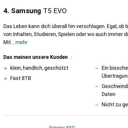
4. Samsung
T5 EVO
Das Leben kann dich überall hin verschlagen. Egal, ob b
von Inhalten, Studieren, Spielen oder wo auch immer dich
Mit
mehr
Das meinen unsere Kunden
i
Pro
Contra
klein, handlich, geschützt
Ein bissch
Übertragun
Fast 8TB
Geschwindi
Daten
Nicht zu g
Externe SSD