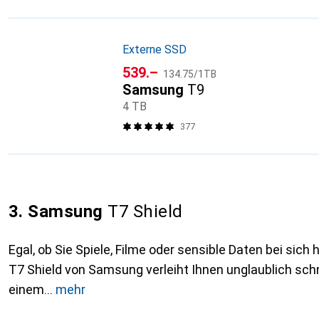
Externe SSD
CHF
CHF
539.–
134.75
/
1TB
Samsung
T9
4 TB
377
3. Samsung
T7 Shield
Egal, ob Sie Spiele, Filme oder sensible Daten bei sich
T7 Shield von Samsung verleiht Ihnen unglaublich schn
einem
mehr