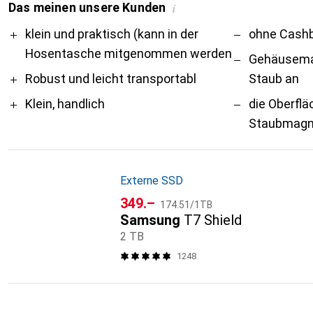
Das meinen unsere Kunden
i
Pro
Contra
klein und praktisch (kann in der
ohne Cashb
Hosentasche mitgenommen werden
Gehäusemat
Robust und leicht transportabl
Staub an
Klein, handlich
die Oberflä
Staubmagn
Externe SSD
CHF
CHF
349.–
174.51
/
1TB
Samsung
T7 Shield
2 TB
1248