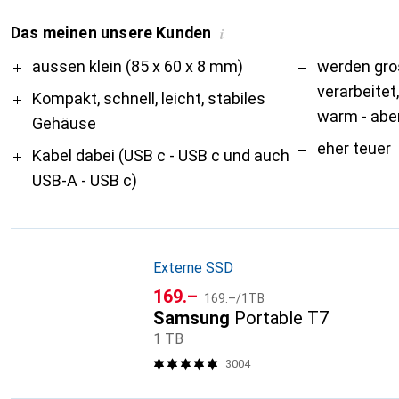
Das meinen unsere Kunden
i
Pro
Contra
aussen klein (85 x 60 x 8 mm)
werden gr
verarbeitet
Kompakt, schnell, leicht, stabiles
warm - aber
Gehäuse
eher teuer
Kabel dabei (USB c - USB c und auch
USB-A - USB c)
Externe SSD
CHF
CHF
169.–
169.–
/
1TB
Samsung
Portable T7
1 TB
3004