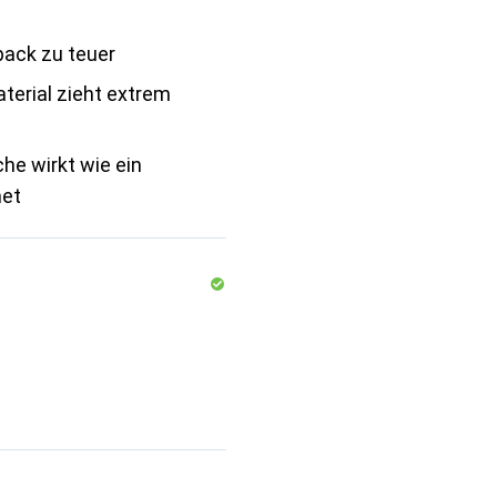
ack zu teuer
erial zieht extrem
che wirkt wie ein
et