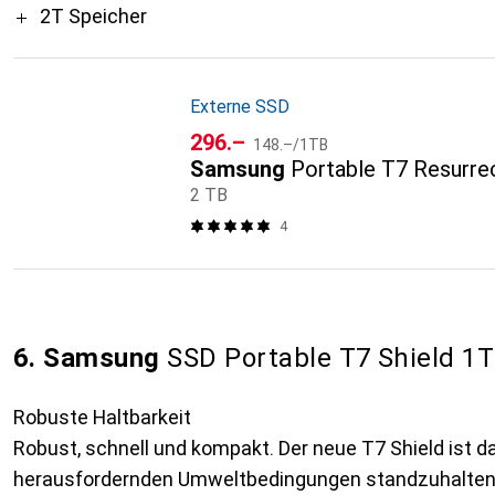
2T Speicher
Externe SSD
CHF
CHF
296.–
148.–
/
1TB
Samsung
Portable T7 Resurre
2 TB
4
6. Samsung
SSD Portable T7 Shield 1TB
Robuste Haltbarkeit
Robust, schnell und kompakt. Der neue T7 Shield ist da
herausfordernden Umweltbedingungen standzuhalten 