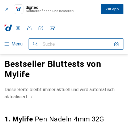
digitec
Zur App
Schneller finden und bestellen
Einstellungen
Kundenkonto
Vergleichslisten
Merklisten
Warenkorb
Navigation nach Kategorien
Menü
Suche
Bestseller Bluttests von
Mylife
Diese Seite bleibt immer aktuell und wird automatisch
i
aktualisiert.
1. Mylife
Pen Nadeln 4mm 32G