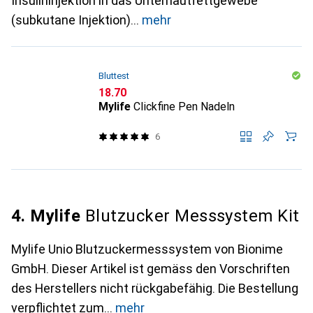
Insulininjektion in das Unterhautfettgewebe
(subkutane Injektion)
mehr
Bluttest
CHF
18.70
Mylife
Clickfine Pen Nadeln
6
4. Mylife
Blutzucker Messsystem Kit
Mylife Unio Blutzuckermesssystem von Bionime
GmbH. Dieser Artikel ist gemäss den Vorschriften
des Herstellers nicht rückgabefähig. Die Bestellung
verpflichtet zum
mehr