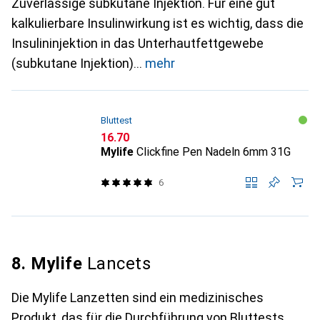
Zuverlässige subkutane Injektion. Für eine gut
kalkulierbare Insulinwirkung ist es wichtig, dass die
Insulininjektion in das Unterhautfettgewebe
(subkutane Injektion)
mehr
Bluttest
CHF
16.70
Mylife
Clickfine Pen Nadeln 6mm 31G
6
8. Mylife
Lancets
Die Mylife Lanzetten sind ein medizinisches
Produkt, das für die Durchführung von Bluttests