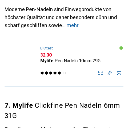
Moderne Pen-Nadeln sind Einwegprodukte von
höchster Qualität und daher besonders dünn und
scharf geschliffen sowie
mehr
Bluttest
CHF
32.30
Mylife
Pen Nadeln 10mm 29G
8
7. Mylife
Clickfine Pen Nadeln 6mm
31G