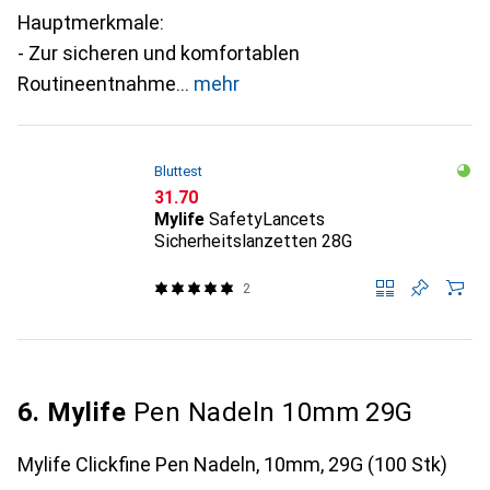
Hauptmerkmale:
- Zur sicheren und komfortablen
Routineentnahme
mehr
Bluttest
CHF
31.70
Mylife
SafetyLancets
Sicherheitslanzetten 28G
2
6. Mylife
Pen Nadeln 10mm 29G
Mylife Clickfine Pen Nadeln, 10mm, 29G (100 Stk)